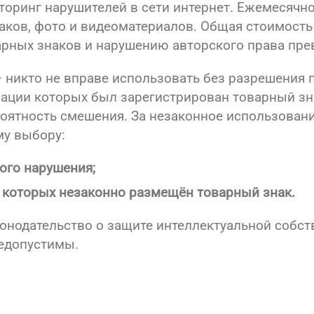
торинг нарушителей в сети интернет. Ежемесячн
аков, фото и видеоматериалов. Общая стоимост
арных знаков и нарушению авторского права пр
 — никто не вправе использовать без разрешения
ации которых был зарегистрирован товарный зна
роятность смешения. За незаконное использован
му выбору:
ого нарушения;
а которых незаконно размещён товарный знак.
нодательство о защите интеллектуальной собств
едопустимы.