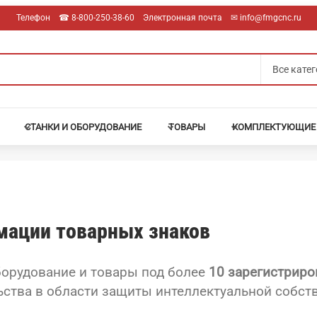
Телефон
☎︎ 8-800-250-38-60
Электронная почта
✉︎ info@fmgcnc.ru
СТАНКИ И ОБОРУДОВАНИЕ
ТОВАРЫ
КОМПЛЕКТУЮЩИЕ
мации товарных знаков
борудование и товары под более
10 зарегистрир
тва в области защиты интеллектуальной собств