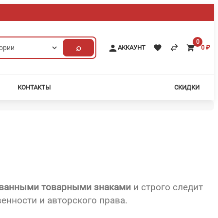
0
⌕
АККАУНТ
0
₽
КОНТАКТЫ
СКИДКИ
ованными товарными знаками
и строго следит
енности и авторского права.