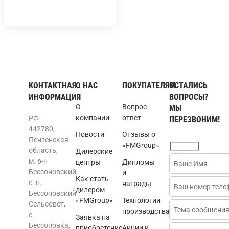
КОНТАКТНАЯ
О НАС
ПОКУПАТЕЛЯМ
ОСТАЛИСЬ
ИНФОРМАЦИЯ
ВОПРОСЫ?
О
Вопрос-
МЫ
компании
ответ
РФ
ПЕРЕЗВОНИМ!
442780,
Новости
Отзывы о
Пензенская
«FMGroup»
область,
Дилерские
м. р-н
центры
Дипломы
Бессоновский,
и
Как стать
с. п.
награды
дилером
Бессоновский
«FMGroup»
Технологии
Сельсовет,
производства
с.
Заявка на
Бессоновка,
приобретение
Акции и