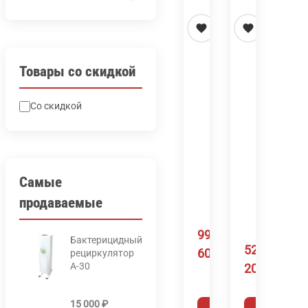
Товары со скидкой
Автоматическая
Ручная
Со скидкой
газовая
газовая
консоль
консоль
Cebora
Cebora
APGC
PGC-
для
D
Самые
плазмореза
для
продаваемые
плазморез
999
Бактерицидный
529
600
₽
рециркулятор
А-30
200
₽
15 000
₽