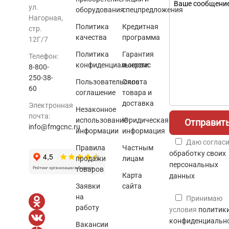
ул.
оборудования
спецпредложения
Нагорная,
Политика
Кредитная
стр.
качества
программа
12Г/7
Политика
Гарантия
Телефон:
конфиденциальности
и сервис
8-800-
250-38-
Пользовательское
Оплата
60
соглашение
товара и
доставка
Электронная
Незаконное
почта:
использование
Юридическая
info@fmgcnc.ru
информации
информация
Даю согласи
Правила
Частным
обработку своих
продажи
лицам
персональных
товаров
Карта
данных
Заявки
сайта
на
Принимаю
работу
условия
политик
конфиденциальн
Вакансии