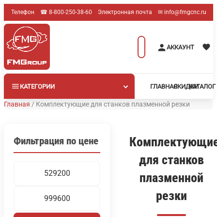
Перейти
Телефон
☎︎ 8-800-250-38-60
Электронная почта
✉︎ info@fmgcnc.ru
к
содержимому
Поиск
АККАУНТ
товаров
КАТЕГОРИИ
ГЛАВНАЯ
СКИДКИ
КАТАЛОГ
Главная
/
Комплектующие для станков плазменной резки
Комплектующи
Фильтрация по цене
для станков
Минимальная
Максимальная
плазменной
цена
цена
резки