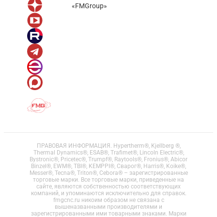
«FMGroup»
ПРАВОВАЯ ИНФОРМАЦИЯ. Hypertherm®, Kjellberg ®,
Thermal Dynamics®, ESAB®, Trafimet®, Lincoln Electric®,
Bystronic®, Pricetec®, Trumpf®, Raytools®, Fronius®, Abicor
Binzel®, EWM®, TBI®, KEMPPI®, Сварог®, Harris®, Koike®,
Messer®, Tecna®, Triton®, Cebora® – зарегистрированные
торговые марки. Все торговые марки, приведенные на
сайте, являются собственностью соответствующих
компаний, и упоминаются исключительно для справок.
fmgcnc.ru никоим образом не связана с
вышеназванными производителями и
зарегистрированными ими товарными знаками. Марки