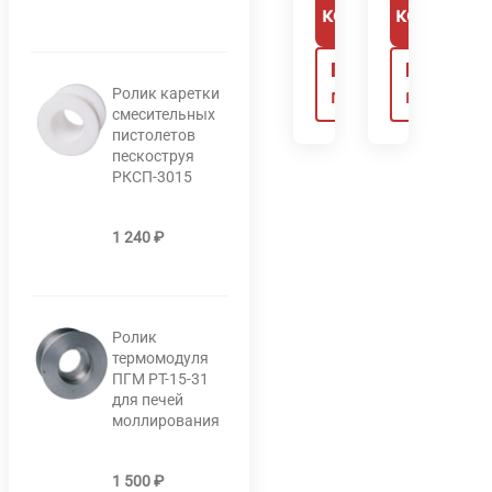
В корзину
В корзину
Быстрый
Быстрый
Ролик каретки
просмотр
просмотр
смесительных
пистолетов
пескоструя
РКСП-3015
1 240
₽
Ролик
термомодуля
ПГМ РТ-15-31
для печей
моллирования
1 500
₽