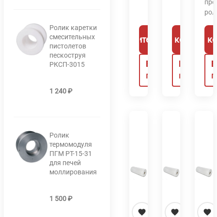
про
2
рол
724
1
УРМК «Сфера»
Ролик каретки
Этот
000 ₽
смесительных
Выберите параметры
В корзину
В к
товар
пистолетов
имеет
пескоструя
Быстрый
Быстрый
Б
РКСП-3015
несколько
просмотр
просмотр
п
вариаций.
Опции
1 240
₽
можно
выбрать
на
странице
Ролик
термомодуля
товара.
ПГМ РТ-15-31
для печей
моллирования
1 500
₽