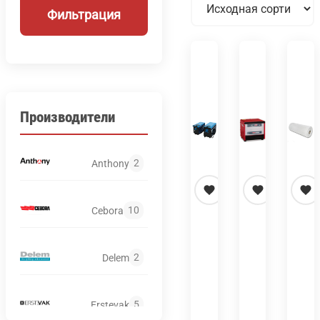
Фильтрация
Производители
2
Anthony
10
Cebora
2
Delem
Aппарат
Автоматич
Бу
лазерный
газовая
те
чистки
консоль
ке
5
Erstevak
С1000
Cebora
1