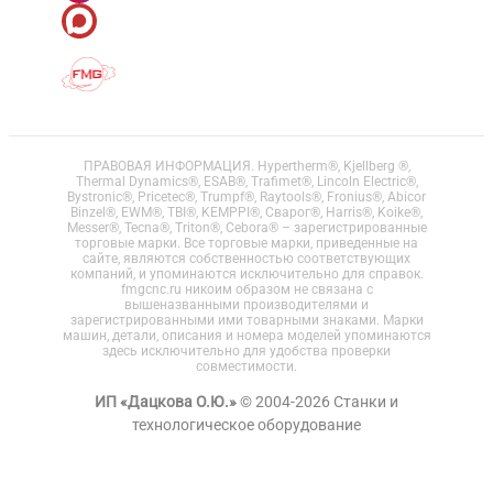
ПРАВОВАЯ ИНФОРМАЦИЯ. Hypertherm®, Kjellberg ®,
Thermal Dynamics®, ESAB®, Trafimet®, Lincoln Electric®,
Bystronic®, Pricetec®, Trumpf®, Raytools®, Fronius®, Abicor
Binzel®, EWM®, TBI®, KEMPPI®, Сварог®, Harris®, Koike®,
Messer®, Tecna®, Triton®, Cebora® – зарегистрированные
торговые марки. Все торговые марки, приведенные на
сайте, являются собственностью соответствующих
компаний, и упоминаются исключительно для справок.
fmgcnc.ru никоим образом не связана с
вышеназванными производителями и
зарегистрированными ими товарными знаками. Марки
машин, детали, описания и номера моделей упоминаются
здесь исключительно для удобства проверки
совместимости.
ИП «Дацкова О.Ю.»
© 2004-2026 Станки и
технологическое оборудование