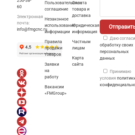
250-38-
Пользовательское
Оплата
60
соглашение
товара и
доставка
Электронная
Незаконное
почта:
использование
Юридическая
info@fmgcnc.ru
информации
информация
Даю согласи
Правила
Частным
обработку своих
продажи
лицам
персональных
товаров
Карта
данных
Заявки
сайта
на
Принимаю
работу
условия
политик
конфиденциальн
Вакансии
«FMGroup»