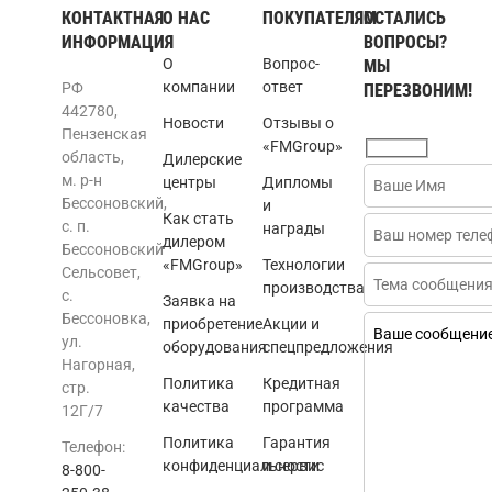
КОНТАКТНАЯ
О НАС
ПОКУПАТЕЛЯМ
ОСТАЛИСЬ
ИНФОРМАЦИЯ
ВОПРОСЫ?
О
Вопрос-
МЫ
компании
ответ
РФ
ПЕРЕЗВОНИМ!
442780,
Новости
Отзывы о
Пензенская
«FMGroup»
область,
Дилерские
м. р-н
центры
Дипломы
Бессоновский,
и
Как стать
с. п.
награды
дилером
Бессоновский
«FMGroup»
Технологии
Сельсовет,
производства
с.
Заявка на
Бессоновка,
приобретение
Акции и
ул.
оборудования
спецпредложения
Нагорная,
Политика
Кредитная
стр.
качества
программа
12Г/7
Политика
Гарантия
Телефон:
конфиденциальности
и сервис
8-800-