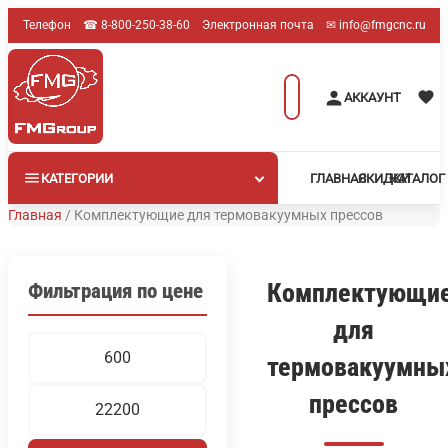
Перейти
Телефон
☎︎ 8-800-250-38-60
Электронная почта
✉︎ info@fmgcnc.ru
к
содержимому
Поиск
АККАУНТ
товаров
КАТЕГОРИИ
ГЛАВНАЯ
СКИДКИ
КАТАЛОГ
Главная
/
Комплектующие для термовакуумных прессов
Комплектующи
Фильтрация по цене
для
Минимальная
Максимальная
термовакуумны
цена
цена
прессов