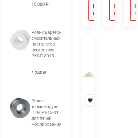
15 000
₽
Быстрый
Быстрый
Б
просмотр
просмотр
п
Ролик каретки
смесительных
пистолетов
пескоструя
РКСП-3015
1 240
₽
Ролик
термомодуля
ПГМ РТ-15-31
для печей
моллирования
Мембрана