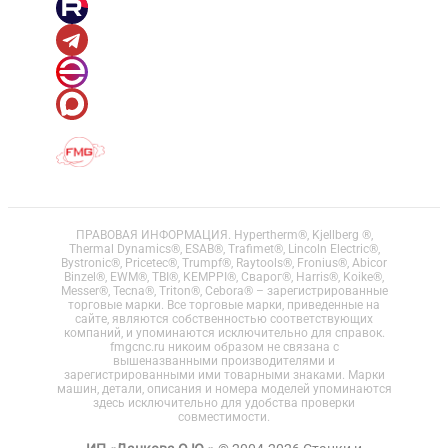
ПРАВОВАЯ ИНФОРМАЦИЯ. Hypertherm®, Kjellberg ®,
Thermal Dynamics®, ESAB®, Trafimet®, Lincoln Electric®,
Bystronic®, Pricetec®, Trumpf®, Raytools®, Fronius®, Abicor
Binzel®, EWM®, TBI®, KEMPPI®, Сварог®, Harris®, Koike®,
Messer®, Tecna®, Triton®, Cebora® – зарегистрированные
торговые марки. Все торговые марки, приведенные на
сайте, являются собственностью соответствующих
компаний, и упоминаются исключительно для справок.
fmgcnc.ru никоим образом не связана с
вышеназванными производителями и
зарегистрированными ими товарными знаками. Марки
машин, детали, описания и номера моделей упоминаются
здесь исключительно для удобства проверки
совместимости.