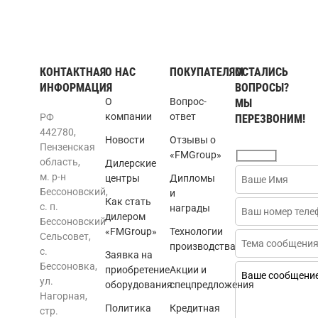
КОНТАКТНАЯ
О НАС
ПОКУПАТЕЛЯМ
ОСТАЛИСЬ
ИНФОРМАЦИЯ
ВОПРОСЫ?
О
Вопрос-
МЫ
компании
ответ
РФ
ПЕРЕЗВОНИМ!
442780,
Новости
Отзывы о
Пензенская
«FMGroup»
область,
Дилерские
м. р-н
центры
Дипломы
Бессоновский,
и
Как стать
с. п.
награды
дилером
Бессоновский
«FMGroup»
Технологии
Сельсовет,
производства
с.
Заявка на
Бессоновка,
приобретение
Акции и
ул.
оборудования
спецпредложения
Нагорная,
Политика
Кредитная
стр.