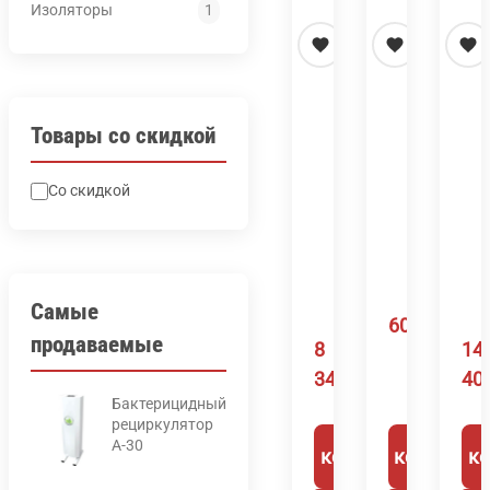
Изоляторы
1
Товары со скидкой
Воздушный
Изолятор
Ме
вакуумный
керамичес
си
Со скидкой
фильтр
ОФП-1
2×
FBL
для
м
1
термопресс
дл
¼
те
Самые
600
₽
продаваемые
8
14
340
₽
40
Бактерицидный
рециркулятор
А-30
В корзину
В корзину
В к