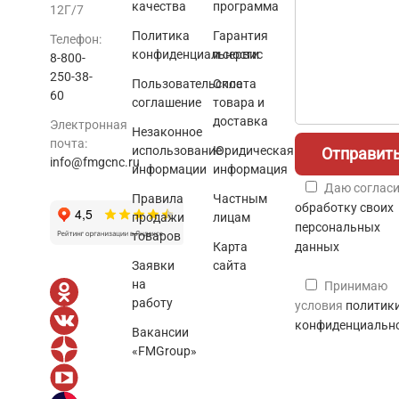
качества
программа
12Г/7
Политика
Гарантия
Телефон:
конфиденциальности
и сервис
8-800-
250-38-
Пользовательское
Оплата
60
соглашение
товара и
доставка
Электронная
Незаконное
почта:
использование
Юридическая
info@fmgcnc.ru
информации
информация
Даю согласи
Правила
Частным
обработку своих
продажи
лицам
персональных
товаров
Карта
данных
Заявки
сайта
на
Принимаю
работу
условия
политик
конфиденциальн
Вакансии
«FMGroup»