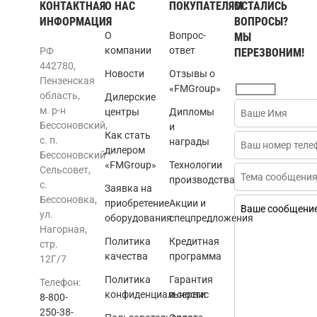
КОНТАКТНАЯ
О НАС
ПОКУПАТЕЛЯМ
ОСТАЛИСЬ
ИНФОРМАЦИЯ
ВОПРОСЫ?
О
Вопрос-
МЫ
компании
ответ
РФ
ПЕРЕЗВОНИМ!
442780,
Новости
Отзывы о
Пензенская
«FMGroup»
область,
Дилерские
м. р-н
центры
Дипломы
Бессоновский,
и
Как стать
с. п.
награды
дилером
Бессоновский
«FMGroup»
Технологии
Сельсовет,
производства
с.
Заявка на
Бессоновка,
приобретение
Акции и
ул.
оборудования
спецпредложения
Нагорная,
Политика
Кредитная
стр.
качества
программа
12Г/7
Политика
Гарантия
Телефон:
конфиденциальности
и сервис
8-800-
250-38-