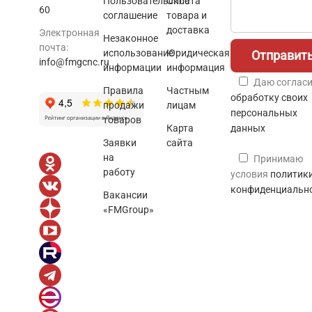
Пользовательское
Оплата
60
соглашение
товара и
доставка
Электронная
Незаконное
почта:
использование
Юридическая
info@fmgcnc.ru
информации
информация
Даю согласи
Правила
Частным
обработку своих
продажи
лицам
персональных
товаров
Карта
данных
Заявки
сайта
на
Принимаю
работу
условия
политик
конфиденциальн
Вакансии
«FMGroup»