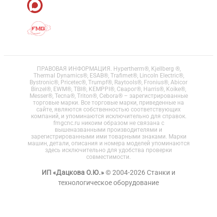
ПРАВОВАЯ ИНФОРМАЦИЯ. Hypertherm®, Kjellberg ®,
Thermal Dynamics®, ESAB®, Trafimet®, Lincoln Electric®,
Bystronic®, Pricetec®, Trumpf®, Raytools®, Fronius®, Abicor
Binzel®, EWM®, TBI®, KEMPPI®, Сварог®, Harris®, Koike®,
Messer®, Tecna®, Triton®, Cebora® – зарегистрированные
торговые марки. Все торговые марки, приведенные на
сайте, являются собственностью соответствующих
компаний, и упоминаются исключительно для справок.
fmgcnc.ru никоим образом не связана с
вышеназванными производителями и
зарегистрированными ими товарными знаками. Марки
машин, детали, описания и номера моделей упоминаются
здесь исключительно для удобства проверки
совместимости.
ИП «Дацкова О.Ю.»
© 2004-2026 Станки и
технологическое оборудование