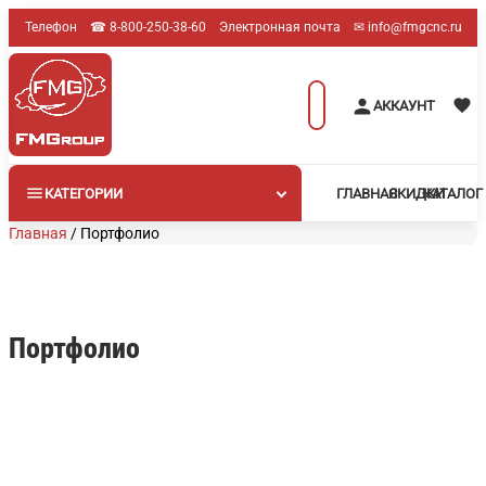
Перейти
Телефон
☎︎ 8-800-250-38-60
Электронная почта
✉︎ info@fmgcnc.ru
к
содержимому
Поиск
АККАУНТ
товаров
КАТЕГОРИИ
ГЛАВНАЯ
СКИДКИ
КАТАЛОГ
Главная
/
Портфолио
Портфолио