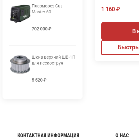
Плазморез Cut
1 160
₽
Master 60
702 000
₽
В 
Быстры
Шкив верхний ШВ-1П
для пескоструя
5 520
₽
КОНТАКТНАЯ ИНФОРМАЦИЯ
О НАС