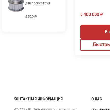
для пескоструя
5 400 000
₽
5 520
₽
В 
Быстры
КОНТАКТНАЯ ИНФОРМАЦИЯ
О НАС
РФ 442780, Пензенская область, м. р-н
О компани