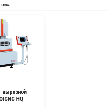
о-вырезной
QICNC HQ-