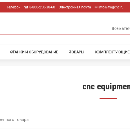
Телефон
☎︎ 8-800-250-38-60
Электронная почта
✉︎ info@fmgcnc.ru
СТАНКИ И ОБОРУДОВАНИЕ
ТОВАРЫ
КОМПЛЕКТУЮЩИЕ
cnc equipmen
венного товара