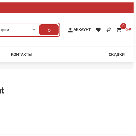
0
⌕
АККАУНТ
0
₽
КОНТАКТЫ
СКИДКИ
t