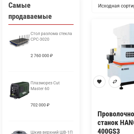
Самые
продаваемые
Стол разлома стекла
СРС-3020
2 760 000
₽
Плазморез Cut
Master 60
702 000
₽
Проволочн
станок HAN
400GS3
Шкив верхний ШВ-1П