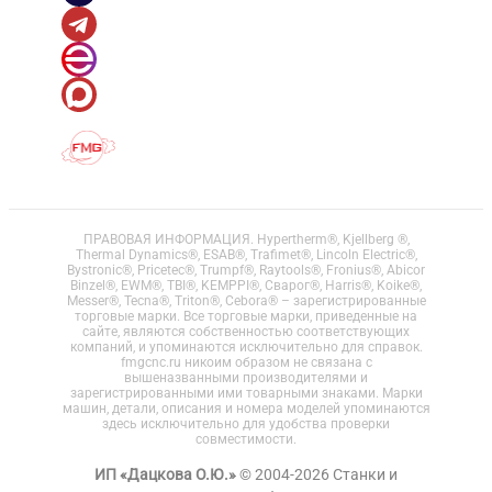
ПРАВОВАЯ ИНФОРМАЦИЯ. Hypertherm®, Kjellberg ®,
Thermal Dynamics®, ESAB®, Trafimet®, Lincoln Electric®,
Bystronic®, Pricetec®, Trumpf®, Raytools®, Fronius®, Abicor
Binzel®, EWM®, TBI®, KEMPPI®, Сварог®, Harris®, Koike®,
Messer®, Tecna®, Triton®, Cebora® – зарегистрированные
торговые марки. Все торговые марки, приведенные на
сайте, являются собственностью соответствующих
компаний, и упоминаются исключительно для справок.
fmgcnc.ru никоим образом не связана с
вышеназванными производителями и
зарегистрированными ими товарными знаками. Марки
машин, детали, описания и номера моделей упоминаются
здесь исключительно для удобства проверки
совместимости.
ИП «Дацкова О.Ю.»
© 2004-2026 Станки и