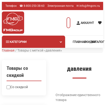
Перейти
Телефон
☎︎ 8-800-250-38-60
Электронная почта
✉︎ info@fmgcnc.ru
к
содержимому
Поиск
АККАУНТ
товаров
КАТЕГОРИИ
ГЛАВНАЯ
СКИДКИ
КАТАЛОГ
Главная
/
Товары с меткой «давления»
давления
Товары со
скидкой
Со скидкой
Отображение единственного
товара