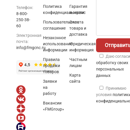
Политика
Гарантия
Телефон:
конфиденциальности
и сервис
8-800-
250-38-
Пользовательское
Оплата
60
соглашение
товара и
доставка
Электронная
Незаконное
почта:
использование
Юридическая
info@fmgcnc.ru
информации
информация
Даю согласи
Правила
Частным
обработку своих
продажи
лицам
персональных
товаров
Карта
данных
Заявки
сайта
на
Принимаю
работу
условия
политик
конфиденциальн
Вакансии
«FMGroup»