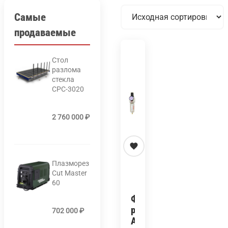
Самые
продаваемые
Стол
разлома
стекла
СРС-3020
2 760 000
₽
Плазморез
Cut Master
60
Фильтр-
регулятор
702 000
₽
ARF-