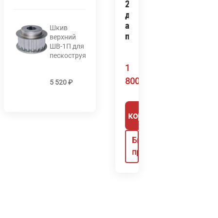
2000
для
автоматизированного
Шкив
пескоструя
верхний
ШВ-1П для
пескоструя
1
800
₽
5 520
₽
В корзину
Быстрый
просмотр