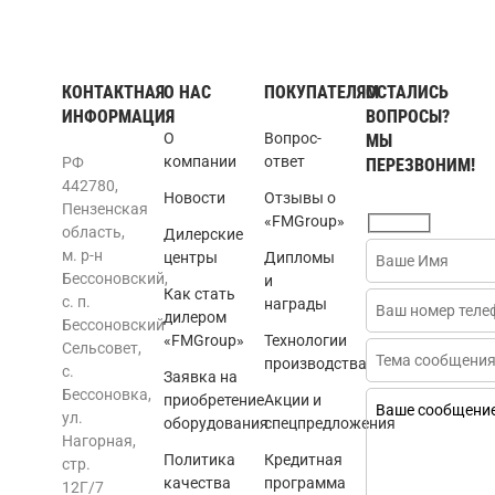
КОНТАКТНАЯ
О НАС
ПОКУПАТЕЛЯМ
ОСТАЛИСЬ
ИНФОРМАЦИЯ
ВОПРОСЫ?
О
Вопрос-
МЫ
компании
ответ
РФ
ПЕРЕЗВОНИМ!
442780,
Новости
Отзывы о
Пензенская
«FMGroup»
область,
Дилерские
м. р-н
центры
Дипломы
Бессоновский,
и
Как стать
с. п.
награды
дилером
Бессоновский
«FMGroup»
Технологии
Сельсовет,
производства
с.
Заявка на
Бессоновка,
приобретение
Акции и
ул.
оборудования
спецпредложения
Нагорная,
Политика
Кредитная
стр.
качества
программа
12Г/7