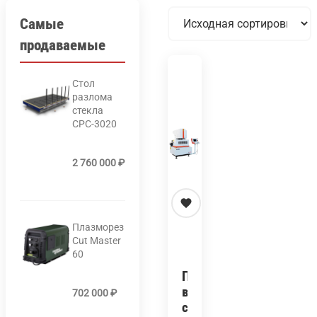
Самые
продаваемые
Стол
разлома
стекла
СРС-3020
2 760 000
₽
Плазморез
Cut Master
60
Проволочно-
вырезной
702 000
₽
станок