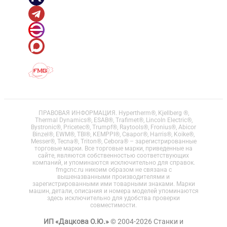
ПРАВОВАЯ ИНФОРМАЦИЯ. Hypertherm®, Kjellberg ®,
Thermal Dynamics®, ESAB®, Trafimet®, Lincoln Electric®,
Bystronic®, Pricetec®, Trumpf®, Raytools®, Fronius®, Abicor
Binzel®, EWM®, TBI®, KEMPPI®, Сварог®, Harris®, Koike®,
Messer®, Tecna®, Triton®, Cebora® – зарегистрированные
торговые марки. Все торговые марки, приведенные на
сайте, являются собственностью соответствующих
компаний, и упоминаются исключительно для справок.
fmgcnc.ru никоим образом не связана с
вышеназванными производителями и
зарегистрированными ими товарными знаками. Марки
машин, детали, описания и номера моделей упоминаются
здесь исключительно для удобства проверки
совместимости.
ИП «Дацкова О.Ю.»
© 2004-2026 Станки и