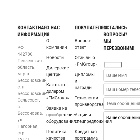
КОНТАКТНАЯ
О НАС
ПОКУПАТЕЛЯМ
ОСТАЛИСЬ
ИНФОРМАЦИЯ
ВОПРОСЫ?
О
Вопрос-
МЫ
компании
ответ
РФ
ПЕРЕЗВОНИМ!
442780,
Новости
Отзывы о
Пензенская
«FMGroup»
область,
Дилерские
м. р-н
центры
Дипломы
Бессоновский,
и
Как стать
с. п.
награды
дилером
Бессоновский
«FMGroup»
Технологии
Сельсовет,
производства
с.
Заявка на
Бессоновка,
приобретение
Акции и
ул.
оборудования
спецпредложения
Нагорная,
Политика
Кредитная
стр.
качества
программа
12Г/7