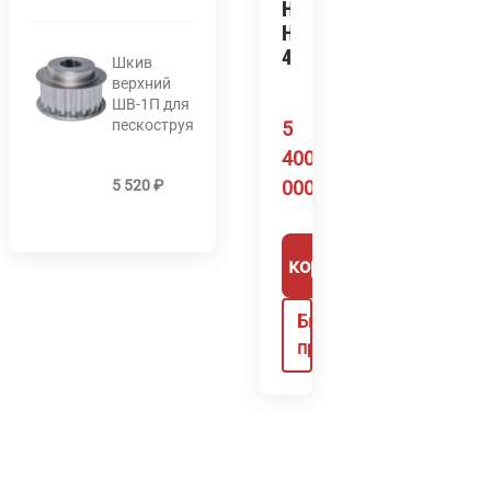
HANQICNC
HQ-
400GS3
Шкив
верхний
ШВ-1П для
пескоструя
5
400
5 520
₽
000
₽
В корзину
Быстрый
просмотр