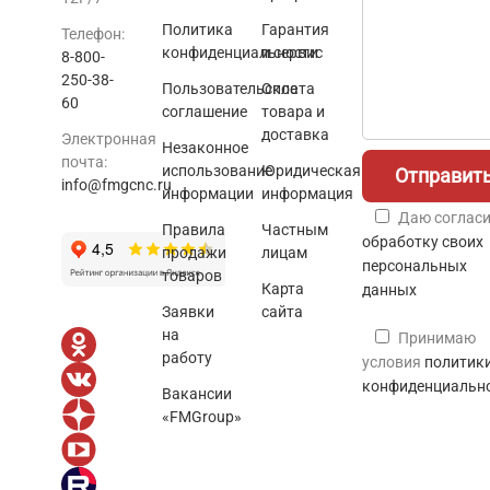
Политика
Гарантия
Телефон:
конфиденциальности
и сервис
8-800-
250-38-
Пользовательское
Оплата
60
соглашение
товара и
доставка
Электронная
Незаконное
почта:
использование
Юридическая
info@fmgcnc.ru
информации
информация
Даю согласи
Правила
Частным
обработку своих
продажи
лицам
персональных
товаров
Карта
данных
Заявки
сайта
на
Принимаю
работу
условия
политик
конфиденциальн
Вакансии
«FMGroup»