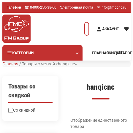
Перейти
Телефон
☎︎ 8-800-250-38-60
Электронная почта
✉︎ info@fmgcnc.ru
к
содержимому
Поиск
АККАУНТ
товаров
КАТЕГОРИИ
ГЛАВНАЯ
СКИДКИ
КАТАЛОГ
Главная
/
Товары с меткой «hanqicnc»
hanqicnc
Товары со
скидкой
Со скидкой
Отображение единственного
товара