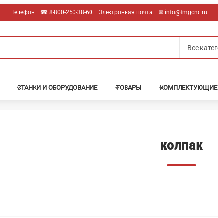
Телефон
☎︎ 8-800-250-38-60
Электронная почта
✉︎ info@fmgcnc.ru
СТАНКИ И ОБОРУДОВАНИЕ
ТОВАРЫ
КОМПЛЕКТУЮЩИЕ
колпак