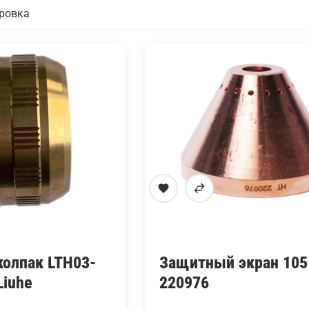
олпак LTH03-
Защитный экран 105
Liuhe
220976