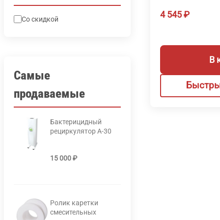
4 545
₽
Со скидкой
В 
Самые
Быстры
продаваемые
Бактерицидный
рециркулятор А-30
15 000
₽
Ролик каретки
смесительных