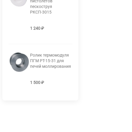
пистолетов
пескоструя
РКСП-3015
1 240
₽
Ролик термомодуля
ПГМ РТ-15-31 для
печей моллирования
1 500
₽