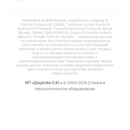
ПРАВОВАЯ ИНФОРМАЦИЯ. Hypertherm®, Kjellberg ®,
Thermal Dynamics®, ESAB®, Trafimet®, Lincoln Electric®,
Bystronic®, Pricetec®, Trumpf®, Raytools®, Fronius®, Abicor
Binzel®, EWM®, TBI®, KEMPPI®, Сварог®, Harris®, Koike®,
Messer®, Tecna®, Triton®, Cebora® – зарегистрированные
торговые марки. Все торговые марки, приведенные на
сайте, являются собственностью соответствующих
компаний, и упоминаются исключительно для справок.
fmgcnc.ru никоим образом не связана с
вышеназванными производителями и
зарегистрированными ими товарными знаками. Марки
машин, детали, описания и номера моделей упоминаются
здесь исключительно для удобства проверки
совместимости.
ИП «Дацкова О.Ю.»
© 2004-2026 Станки и
технологическое оборудование