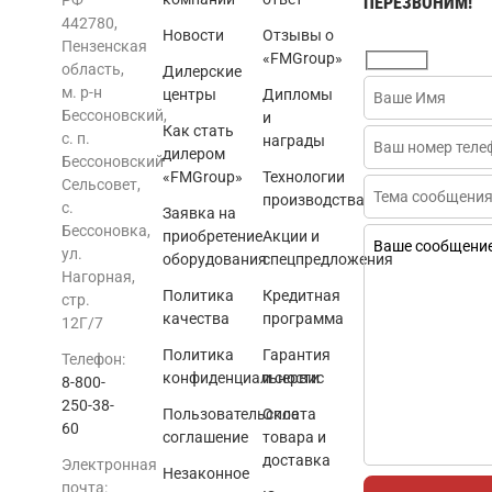
РФ
ПЕРЕЗВОНИМ!
442780,
Новости
Отзывы о
Пензенская
«FMGroup»
область,
Дилерские
м. р-н
центры
Дипломы
Бессоновский,
и
Как стать
с. п.
награды
дилером
Бессоновский
«FMGroup»
Технологии
Сельсовет,
производства
с.
Заявка на
Бессоновка,
приобретение
Акции и
ул.
оборудования
спецпредложения
Нагорная,
Политика
Кредитная
стр.
качества
программа
12Г/7
Политика
Гарантия
Телефон:
конфиденциальности
и сервис
8-800-
250-38-
Пользовательское
Оплата
60
соглашение
товара и
доставка
Электронная
Незаконное
почта: