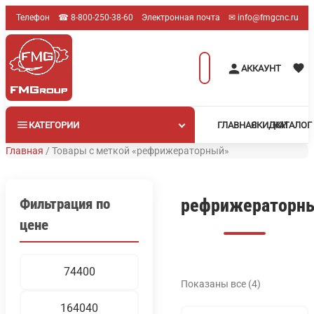
Перейти
Телефон
☎︎ 8-800-250-38-60
Электронная почта
✉︎ info@fmgcnc.ru
к
содержимому
Поиск
АККАУНТ
товаров
КАТЕГОРИИ
ГЛАВНАЯ
СКИДКИ
КАТАЛОГ
Главная
/
Товары с меткой «рефрижераторный»
рефрижераторн
Фильтрация по
цене
Минимальная
Максимальная
цена
цена
Показаны все (4)