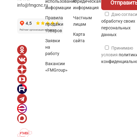
использование
Юридическая
info@fmgcnc.ru
информации
информация
Даю согласи
Правила
Частным
обработку своих
продажи
лицам
персональных
товаров
Карта
данных
Заявки
сайта
на
Принимаю
работу
условия
политик
конфиденциальн
Вакансии
«FMGroup»