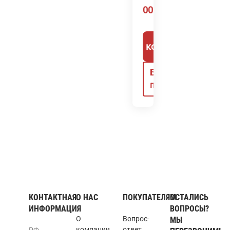
000
₽
В корзину
Быстрый
просмотр
КОНТАКТНАЯ
О НАС
ПОКУПАТЕЛЯМ
ОСТАЛИСЬ
ИНФОРМАЦИЯ
ВОПРОСЫ?
О
Вопрос-
МЫ
компании
ответ