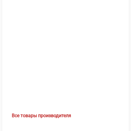
В корз
Выбе
В 
Быс
про
Все товары производителя