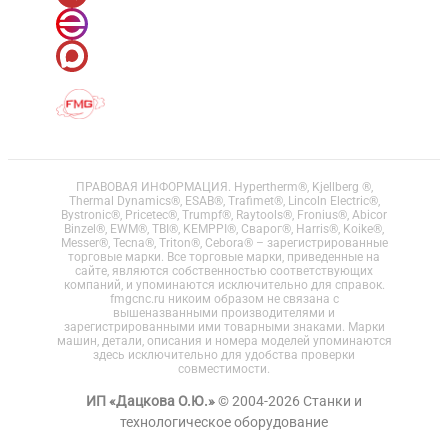
ПРАВОВАЯ ИНФОРМАЦИЯ. Hypertherm®, Kjellberg ®,
Thermal Dynamics®, ESAB®, Trafimet®, Lincoln Electric®,
Bystronic®, Pricetec®, Trumpf®, Raytools®, Fronius®, Abicor
Binzel®, EWM®, TBI®, KEMPPI®, Сварог®, Harris®, Koike®,
Messer®, Tecna®, Triton®, Cebora® – зарегистрированные
торговые марки. Все торговые марки, приведенные на
сайте, являются собственностью соответствующих
компаний, и упоминаются исключительно для справок.
fmgcnc.ru никоим образом не связана с
вышеназванными производителями и
зарегистрированными ими товарными знаками. Марки
машин, детали, описания и номера моделей упоминаются
здесь исключительно для удобства проверки
совместимости.
ИП «Дацкова О.Ю.»
© 2004-2026 Станки и
технологическое оборудование