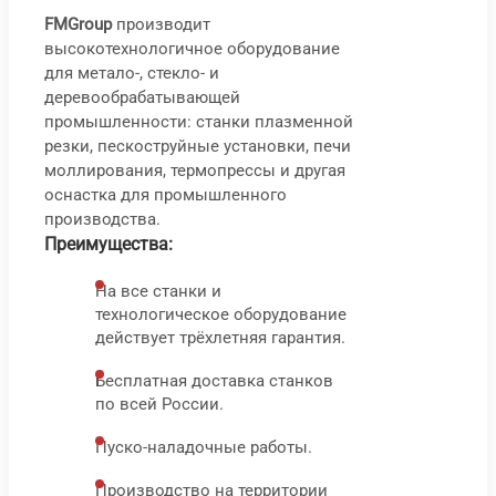
FMGroup
производит
высокотехнологичное оборудование
Сто
С
для метало-, стекло- и
шли
т
деревообрабатывающей
СВШ
ш
промышленности: станки плазменной
резки, пескоструйные установки, печи
С
моллирования, термопрессы и другая
2
оснастка для промышленного
84
T
производства.
000
₽
Преимущества:
На все станки и
1
технологическое оборудование
9
действует трёхлетняя гарантия.
0
Бесплатная доставка станков
по всей России.
Пуско-наладочные работы.
В корз
В 
Производство на территории