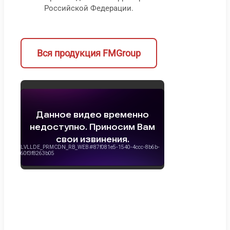
Быс
Российской Федерации.
про
Вся продукция FMGroup