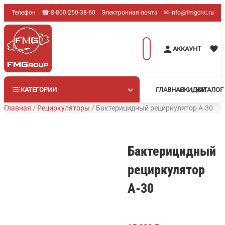
Перейти
Телефон
☎︎ 8-800-250-38-60
Электронная почта
✉︎ info@fmgcnc.ru
к
содержимому
Поиск
АККАУНТ
товаров
КАТЕГОРИИ
ГЛАВНАЯ
СКИДКИ
КАТАЛОГ
Главная
/
Рециркуляторы
/
Бактерицидный рециркулятор А-30
Бактерицидный
рециркулятор
А-30