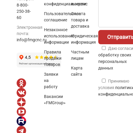
конфиденциальности
и сервис
8-800-
250-38-
Пользовательское
Оплата
60
соглашение
товара и
доставка
Электронная
Незаконное
почта:
использование
Юридическая
info@fmgcnc.ru
информации
информация
Даю согласи
Правила
Частным
обработку своих
продажи
лицам
персональных
товаров
Карта
данных
Заявки
сайта
на
Принимаю
работу
условия
политик
конфиденциальн
Вакансии
«FMGroup»