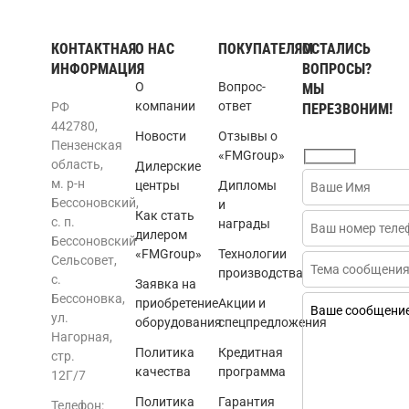
КОНТАКТНАЯ
О НАС
ПОКУПАТЕЛЯМ
ОСТАЛИСЬ
ИНФОРМАЦИЯ
ВОПРОСЫ?
О
Вопрос-
МЫ
компании
ответ
РФ
ПЕРЕЗВОНИМ!
442780,
Новости
Отзывы о
Пензенская
«FMGroup»
область,
Дилерские
м. р-н
центры
Дипломы
Бессоновский,
и
Как стать
с. п.
награды
дилером
Бессоновский
«FMGroup»
Технологии
Сельсовет,
производства
с.
Заявка на
Бессоновка,
приобретение
Акции и
ул.
оборудования
спецпредложения
Нагорная,
Политика
Кредитная
стр.
качества
программа
12Г/7
Политика
Гарантия
Телефон: