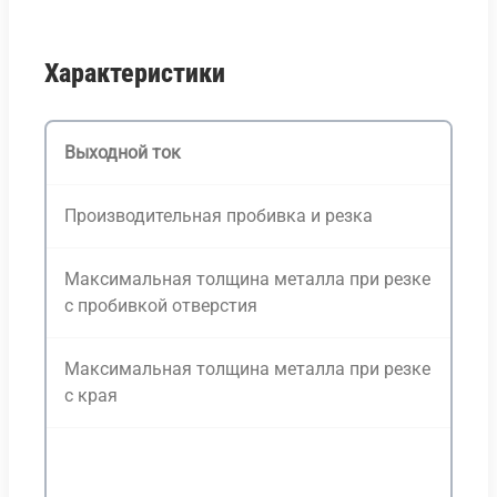
Характеристики
Выходной ток
10
Производительная пробивка и резка
6 
Максимальная толщина металла при резке
12
с пробивкой отверстия
Максимальная толщина металла при резке
15
с края
20
Гц