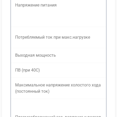
Напряжение питания
38
7,
Потребляемый ток при макс.нагрузке
7,
Выходная мощность
4,
ПВ (при 40С)
80
Максимальное напряжение холостого хода
30
(постоянный ток)
Во