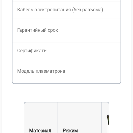
Кабель электропитания (без разъема)
2 
3 
Гарантийный срок
на
Сертификаты
IP
SL
Модель плазматрона
Ав
Материал
Режим