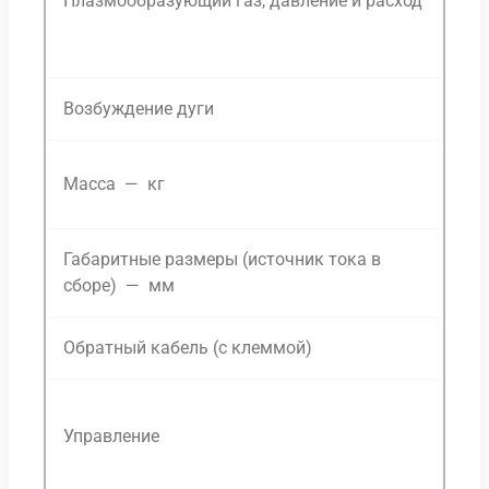
Плазмообразующий газ, давление и расход
5,
Возбуждение дуги
Ст
15
Масса — кг
пл
Габаритные размеры (источник тока в
В 
сборе) — мм
Обратный кабель (с клеммой)
6,
Ра
Управление
От
не