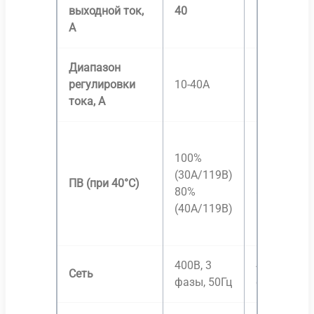
выходной ток,
40
60
А
Диапазон
регулировки
10-40А
10-60А
тока, А
100%
100%
(30А/119В)
(40А/119В)
ПВ (при
40°С)
80%
80%
(40А/119В)
(60А/132В)
400В, 3
400В, 3
Сеть
фазы, 50Гц
фазы, 50Гц