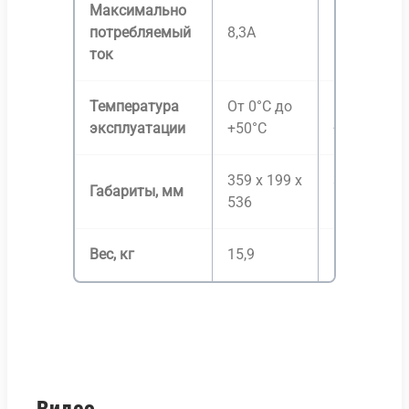
Максимально
потребляемый
8,3А
13,8А
ток
Температура
От 0°C до
От 0°C до
эксплуатации
+50°C
+50°C
359 х 199 х
359 х 199 х
Габариты, мм
536
536
Вес, кг
15,9
15,9