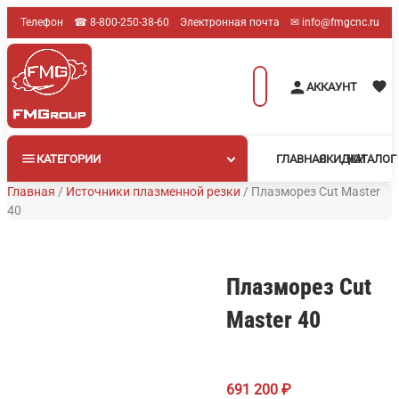
Перейти
Телефон
☎︎ 8-800-250-38-60
Электронная почта
✉︎ info@fmgcnc.ru
к
содержимому
Поиск
АККАУНТ
товаров
КАТЕГОРИИ
ГЛАВНАЯ
СКИДКИ
КАТАЛОГ
Главная
/
Источники плазменной резки
/
Плазморез Cut Master
40
Плазморез Cut
Master 40
691 200
₽