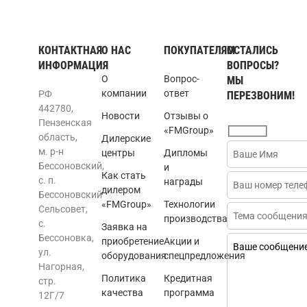
КОНТАКТНАЯ
О НАС
ПОКУПАТЕЛЯМ
ОСТАЛИСЬ
ИНФОРМАЦИЯ
ВОПРОСЫ?
О
Вопрос-
МЫ
компании
ответ
РФ
ПЕРЕЗВОНИМ!
442780,
Новости
Отзывы о
Пензенская
«FMGroup»
область,
Дилерские
м. р-н
центры
Дипломы
Бессоновский,
и
Как стать
с. п.
награды
дилером
Бессоновский
«FMGroup»
Технологии
Сельсовет,
производства
с.
Заявка на
Бессоновка,
приобретение
Акции и
ул.
оборудования
спецпредложения
Нагорная,
Политика
Кредитная
стр.
качества
программа
12Г/7