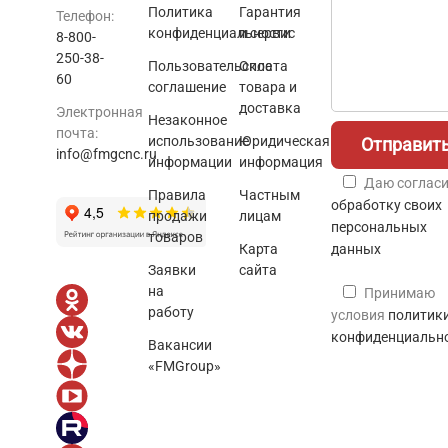
Политика
Гарантия
Телефон:
конфиденциальности
и сервис
8-800-
250-38-
Пользовательское
Оплата
60
соглашение
товара и
доставка
Электронная
Незаконное
почта:
использование
Юридическая
info@fmgcnc.ru
информации
информация
Даю согласи
Правила
Частным
обработку своих
продажи
лицам
персональных
товаров
Карта
данных
Заявки
сайта
на
Принимаю
работу
условия
политик
конфиденциальн
Вакансии
«FMGroup»