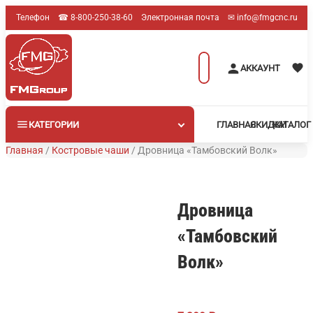
Перейти
Телефон
☎︎ 8-800-250-38-60
Электронная почта
✉︎ info@fmgcnc.ru
к
содержимому
Поиск
АККАУНТ
товаров
КАТЕГОРИИ
ГЛАВНАЯ
СКИДКИ
КАТАЛОГ
Главная
/
Костровые чаши
/
Дровница «Тамбовский Волк»
Дровница
«Тамбовский
Волк»