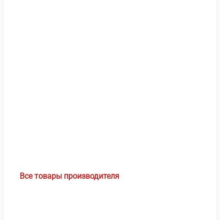
В корз
Выбе
В 
Быс
про
Все товары производителя