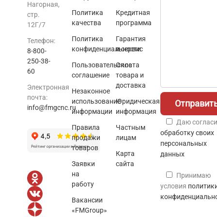
Нагорная,
Политика
Кредитная
стр.
качества
программа
12Г/7
Политика
Гарантия
Телефон:
конфиденциальности
и сервис
8-800-
250-38-
Пользовательское
Оплата
60
соглашение
товара и
доставка
Электронная
Незаконное
почта:
использование
Юридическая
info@fmgcnc.ru
информации
информация
Даю согласи
Правила
Частным
обработку своих
продажи
лицам
персональных
товаров
Карта
данных
Заявки
сайта
на
Принимаю
работу
условия
политик
конфиденциальн
Вакансии
«FMGroup»