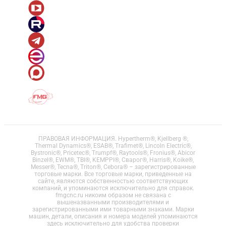
ПРАВОВАЯ ИНФОРМАЦИЯ. Hypertherm®, Kjellberg ®,
Thermal Dynamics®, ESAB®, Trafimet®, Lincoln Electric®,
Bystronic®, Pricetec®, Trumpf®, Raytools®, Fronius®, Abicor
Binzel®, EWM®, TBI®, KEMPPI®, Сварог®, Harris®, Koike®,
Messer®, Tecna®, Triton®, Cebora® – зарегистрированные
торговые марки. Все торговые марки, приведенные на
сайте, являются собственностью соответствующих
компаний, и упоминаются исключительно для справок.
fmgcnc.ru никоим образом не связана с
вышеназванными производителями и
зарегистрированными ими товарными знаками. Марки
машин, детали, описания и номера моделей упоминаются
здесь исключительно для удобства проверки