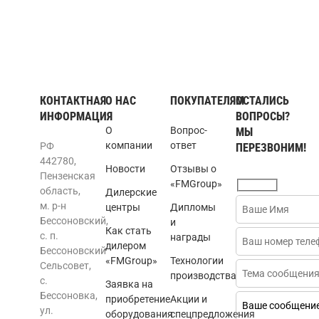
КОНТАКТНАЯ
О НАС
ПОКУПАТЕЛЯМ
ОСТАЛИСЬ
ИНФОРМАЦИЯ
ВОПРОСЫ?
О
Вопрос-
МЫ
компании
ответ
РФ
ПЕРЕЗВОНИМ!
442780,
Новости
Отзывы о
Пензенская
«FMGroup»
область,
Дилерские
м. р-н
центры
Дипломы
Бессоновский,
и
Как стать
с. п.
награды
дилером
Бессоновский
«FMGroup»
Технологии
Сельсовет,
производства
с.
Заявка на
Бессоновка,
приобретение
Акции и
ул.
оборудования
спецпредложения