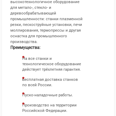
высокотехнологичное оборудование
Сто
С
для метало-, стекло- и
шли
т
деревообрабатывающей
СВШ
ш
промышленности: станки плазменной
резки, пескоструйные установки, печи
С
моллирования, термопрессы и другая
2
оснастка для промышленного
84
T
производства.
000
₽
Преимущества:
На все станки и
1
технологическое оборудование
9
действует трёхлетняя гарантия.
0
Бесплатная доставка станков
по всей России.
Пуско-наладочные работы.
В корз
В 
Производство на территории
Быс
Российской Федерации.
про