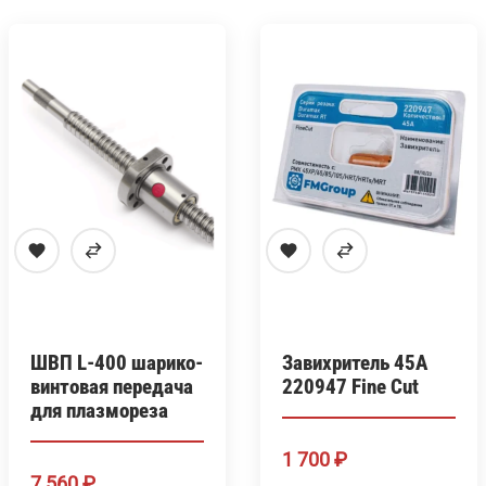
ШВП L-400 шарико-
Завихритель 45А
винтовая передача
220947 Fine Cut
для плазмореза
1 700
₽
7 560
₽