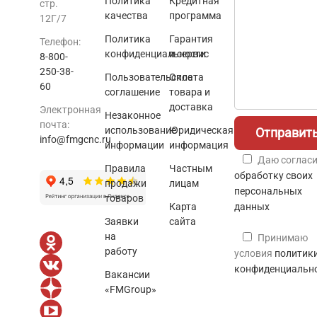
Политика
Кредитная
стр.
качества
программа
12Г/7
Политика
Гарантия
Телефон:
конфиденциальности
и сервис
8-800-
250-38-
Пользовательское
Оплата
60
соглашение
товара и
доставка
Электронная
Незаконное
почта:
использование
Юридическая
info@fmgcnc.ru
информации
информация
Даю согласи
Правила
Частным
обработку своих
продажи
лицам
персональных
товаров
Карта
данных
Заявки
сайта
на
Принимаю
работу
условия
политик
конфиденциальн
Вакансии
«FMGroup»