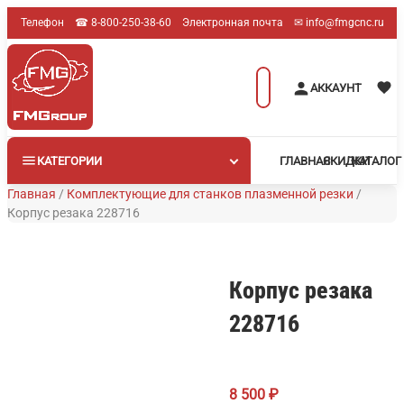
Перейти
Телефон
☎︎ 8-800-250-38-60
Электронная почта
✉︎ info@fmgcnc.ru
к
содержимому
Поиск
АККАУНТ
товаров
КАТЕГОРИИ
ГЛАВНАЯ
СКИДКИ
КАТАЛОГ
Главная
/
Комплектующие для станков плазменной резки
/
Корпус резака 228716
Корпус резака
228716
8 500
₽