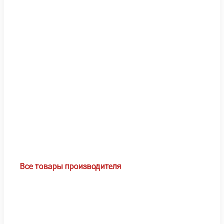
Быс
про
Все товары производителя