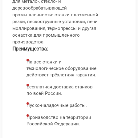
для метало-, стекло- и
шли
т
деревообрабатывающей
СВШ
ш
промышленности: станки плазменной
резки, пескоструйные установки, печи
С
моллирования, термопрессы и другая
2
оснастка для промышленного
84
T
производства.
000
₽
Преимущества:
На все станки и
1
технологическое оборудование
9
действует трёхлетняя гарантия.
0
Бесплатная доставка станков
по всей России.
Пуско-наладочные работы.
В корз
В 
Производство на территории
Быс
Российской Федерации.
про