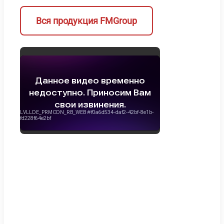
Вся продукция FMGroup
Стан
П
для
д
бра
с