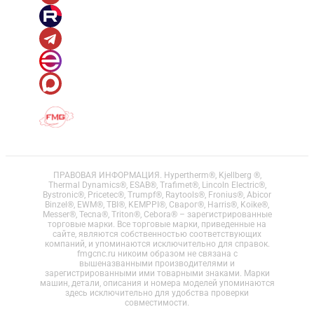
ПРАВОВАЯ ИНФОРМАЦИЯ. Hypertherm®, Kjellberg ®,
Thermal Dynamics®, ESAB®, Trafimet®, Lincoln Electric®,
Bystronic®, Pricetec®, Trumpf®, Raytools®, Fronius®, Abicor
Binzel®, EWM®, TBI®, KEMPPI®, Сварог®, Harris®, Koike®,
Messer®, Tecna®, Triton®, Cebora® – зарегистрированные
торговые марки. Все торговые марки, приведенные на
сайте, являются собственностью соответствующих
компаний, и упоминаются исключительно для справок.
fmgcnc.ru никоим образом не связана с
вышеназванными производителями и
зарегистрированными ими товарными знаками. Марки
машин, детали, описания и номера моделей упоминаются
здесь исключительно для удобства проверки
совместимости.