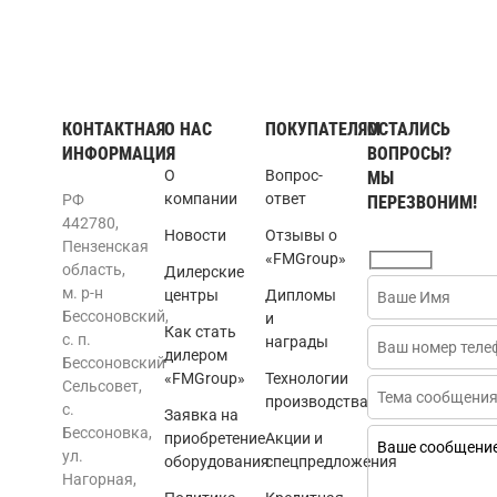
КОНТАКТНАЯ
О НАС
ПОКУПАТЕЛЯМ
ОСТАЛИСЬ
ИНФОРМАЦИЯ
ВОПРОСЫ?
О
Вопрос-
МЫ
компании
ответ
РФ
ПЕРЕЗВОНИМ!
442780,
Новости
Отзывы о
Пензенская
«FMGroup»
область,
Дилерские
м. р-н
центры
Дипломы
Бессоновский,
и
Как стать
с. п.
награды
дилером
Бессоновский
«FMGroup»
Технологии
Сельсовет,
производства
с.
Заявка на
Бессоновка,
приобретение
Акции и
ул.
оборудования
спецпредложения
Нагорная,