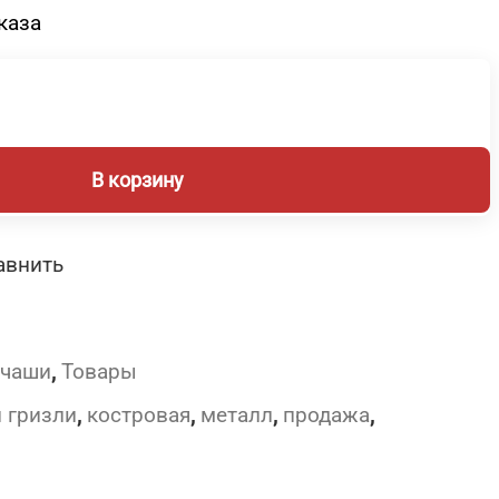
каза
В корзину
авнить
 чаши
,
Товары
 гризли
,
костровая
,
металл
,
продажа
,