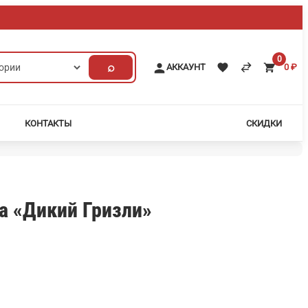
0
⌕
АККАУНТ
0
₽
КОНТАКТЫ
СКИДКИ
а «Дикий Гризли»