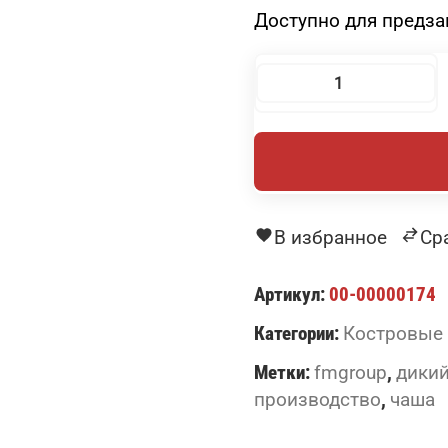
Доступно для предза
Количество
товара
Костровая
чаша
"Дикий
Гризли"
В избранное
Ср
Артикул:
00-00000174
Категории:
Костровые
Метки:
fmgroup
,
дикий
производство
,
чаша