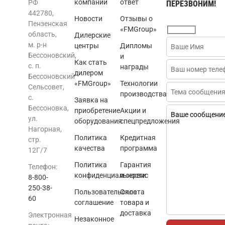
компании
ответ
РФ
ПЕРЕЗВОНИМ!
442780,
Новости
Отзывы о
Пензенская
«FMGroup»
область,
Дилерские
м. р-н
центры
Дипломы
Бессоновский,
и
Как стать
с. п.
награды
дилером
Бессоновский
«FMGroup»
Технологии
Сельсовет,
производства
с.
Заявка на
Бессоновка,
приобретение
Акции и
ул.
оборудования
спецпредложения
Нагорная,
Политика
Кредитная
стр.
качества
программа
12Г/7
Политика
Гарантия
Телефон:
конфиденциальности
и сервис
8-800-
250-38-
Пользовательское
Оплата
60
соглашение
товара и
доставка
Электронная
Незаконное