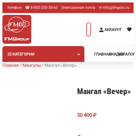
Перейти
Телефон
☎︎ 8-800-250-38-60
Электронная почта
✉︎ info@fmgcnc.ru
к
содержимому
Поиск
АККАУНТ
товаров
КАТЕГОРИИ
ГЛАВНАЯ
СКИДКИ
КАТАЛОГ
Главная
/
Мангалы
/
Мангал «Вечер»
Мангал «Вечер»
50 400
₽