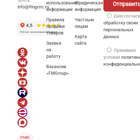
почта:
использование
Юридическая
info@fmgcnc.ru
информации
информация
Даю согласи
Правила
Частным
обработку своих
продажи
лицам
персональных
товаров
Карта
данных
Заявки
сайта
на
Принимаю
работу
условия
политик
конфиденциальн
Вакансии
«FMGroup»