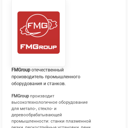
FMGroup
отечественный
производитель промышленного
оборудования и станков.
FMGroup
производит
высокотехнологичное оборудование
Сто
С
для метало-, стекло- и
шли
т
деревообрабатывающей
СВШ
ш
промышленности: станки плазменной
резки, пескоструйные установки, печи