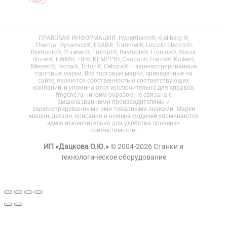
ПРАВОВАЯ ИНФОРМАЦИЯ. Hypertherm®, Kjellberg ®,
Thermal Dynamics®, ESAB®, Trafimet®, Lincoln Electric®,
Bystronic®, Pricetec®, Trumpf®, Raytools®, Fronius®, Abicor
Binzel®, EWM®, TBI®, KEMPPI®, Сварог®, Harris®, Koike®,
Messer®, Tecna®, Triton®, Cebora® – зарегистрированные
торговые марки. Все торговые марки, приведенные на
сайте, являются собственностью соответствующих
компаний, и упоминаются исключительно для справок.
fmgcnc.ru никоим образом не связана с
вышеназванными производителями и
зарегистрированными ими товарными знаками. Марки
машин, детали, описания и номера моделей упоминаются
здесь исключительно для удобства проверки
совместимости.
ИП «Дацкова О.Ю.»
© 2004-2026 Станки и
технологическое оборудование