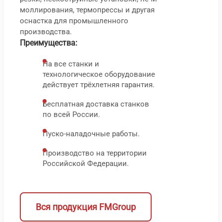
С
моллирования, термопрессы и другая
2
оснастка для промышленного
84
T
производства.
000
₽
Преимущества:
На все станки и
1
технологическое оборудование
9
действует трёхлетняя гарантия.
0
Бесплатная доставка станков
по всей России.
Пуско-наладочные работы.
В корз
В 
Производство на территории
Быс
Российской Федерации.
про
Вся продукция FMGroup