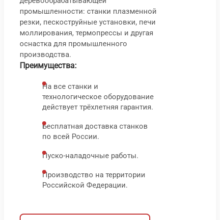
деревообрабатывающей
СВШ
ш
промышленности: станки плазменной
резки, пескоструйные установки, печи
С
моллирования, термопрессы и другая
2
оснастка для промышленного
84
T
производства.
000
₽
Преимущества:
На все станки и
1
технологическое оборудование
9
действует трёхлетняя гарантия.
0
Бесплатная доставка станков
по всей России.
Пуско-наладочные работы.
В корз
В 
Производство на территории
Быс
Российской Федерации.
про