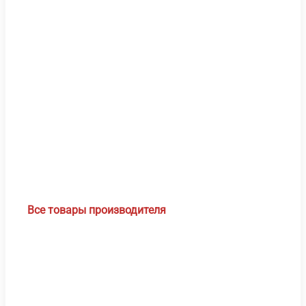
Быс
про
Все товары производителя