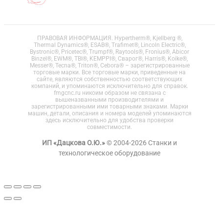
ПРАВОВАЯ ИНФОРМАЦИЯ. Hypertherm®, Kjellberg ®,
Thermal Dynamics®, ESAB®, Trafimet®, Lincoln Electric®,
Bystronic®, Pricetec®, Trumpf®, Raytools®, Fronius®, Abicor
Binzel®, EWM®, TBI®, KEMPPI®, Сварог®, Harris®, Koike®,
Messer®, Tecna®, Triton®, Cebora® – зарегистрированные
торговые марки. Все торговые марки, приведенные на
сайте, являются собственностью соответствующих
компаний, и упоминаются исключительно для справок.
fmgcnc.ru никоим образом не связана с
вышеназванными производителями и
зарегистрированными ими товарными знаками. Марки
машин, детали, описания и номера моделей упоминаются
здесь исключительно для удобства проверки
совместимости.
ИП «Дацкова О.Ю.»
© 2004-2026 Станки и
технологическое оборудование