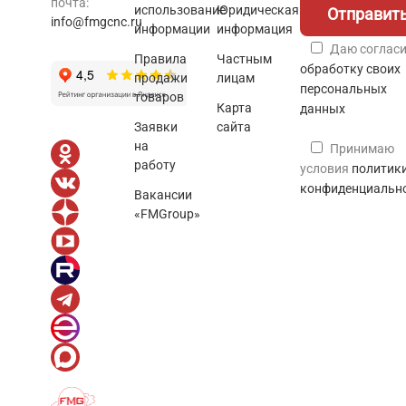
почта:
использование
Юридическая
info@fmgcnc.ru
информации
информация
Даю согласи
Правила
Частным
обработку своих
продажи
лицам
персональных
товаров
Карта
данных
Заявки
сайта
на
Принимаю
работу
условия
политик
конфиденциальн
Вакансии
«FMGroup»