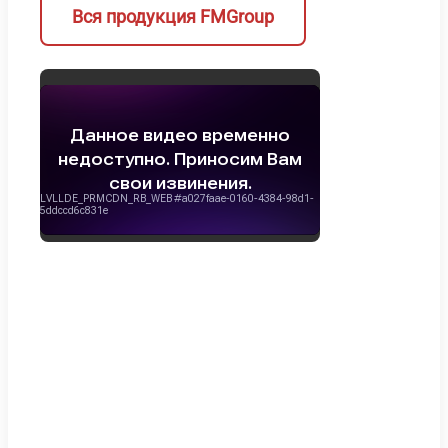
Вся продукция FMGroup
Стан
П
для
д
бра
с