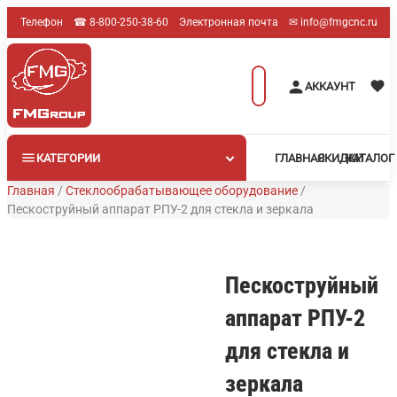
Перейти
Телефон
☎︎ 8-800-250-38-60
Электронная почта
✉︎ info@fmgcnc.ru
к
содержимому
Поиск
АККАУНТ
товаров
КАТЕГОРИИ
ГЛАВНАЯ
СКИДКИ
КАТАЛОГ
Главная
/
Стеклообрабатывающее оборудование
/
Пескоструйный аппарат РПУ-2 для стекла и зеркала
Пескоструйный
аппарат РПУ-2
для стекла и
зеркала