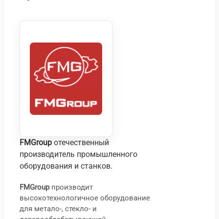
FMGroup
отечественный
производитель промышленного
оборудования и станков.
FMGroup
производит
высокотехнологичное оборудование
Сто
С
для метало-, стекло- и
шли
т