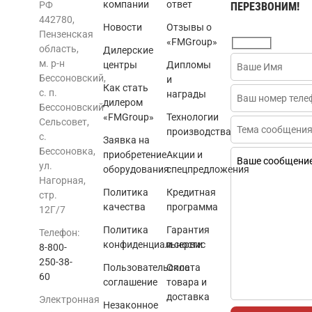
компании
ответ
РФ
ПЕРЕЗВОНИМ!
442780,
Новости
Отзывы о
Пензенская
«FMGroup»
область,
Дилерские
м. р-н
центры
Дипломы
Бессоновский,
и
Как стать
с. п.
награды
дилером
Бессоновский
«FMGroup»
Технологии
Сельсовет,
производства
с.
Заявка на
Бессоновка,
приобретение
Акции и
ул.
оборудования
спецпредложения
Нагорная,
Политика
Кредитная
стр.
качества
программа
12Г/7
Политика
Гарантия
Телефон:
конфиденциальности
и сервис
8-800-
250-38-
Пользовательское
Оплата
60
соглашение
товара и
доставка
Электронная
Незаконное