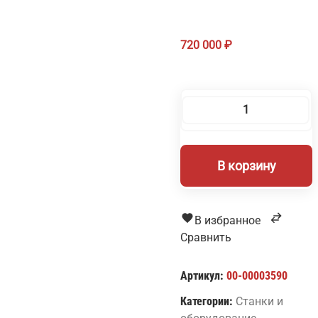
720 000
₽
Количество
товара
Пескоструйный
В корзину
аппарат
РПУ-2
для
стекла
В избранное
и
Сравнить
зеркала
Артикул:
00-00003590
Категории:
Станки и