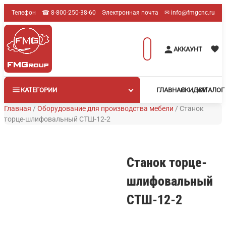
Перейти
Телефон
☎︎ 8-800-250-38-60
Электронная почта
✉︎ info@fmgcnc.ru
к
содержимому
Поиск
АККАУНТ
товаров
КАТЕГОРИИ
ГЛАВНАЯ
СКИДКИ
КАТАЛОГ
Главная
/
Оборудование для производства мебели
/
Станок
торце-шлифовальный СТШ-12-2
Станок торце-
шлифовальный
СТШ-12-2