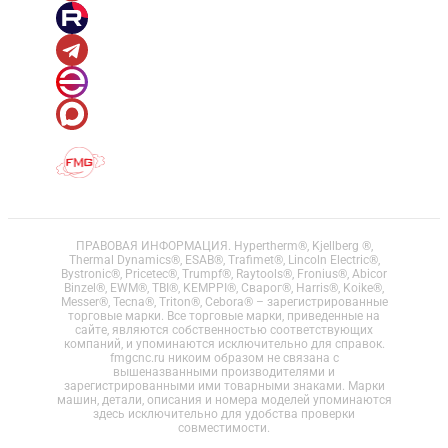
ПРАВОВАЯ ИНФОРМАЦИЯ. Hypertherm®, Kjellberg ®,
Thermal Dynamics®, ESAB®, Trafimet®, Lincoln Electric®,
Bystronic®, Pricetec®, Trumpf®, Raytools®, Fronius®, Abicor
Binzel®, EWM®, TBI®, KEMPPI®, Сварог®, Harris®, Koike®,
Messer®, Tecna®, Triton®, Cebora® – зарегистрированные
торговые марки. Все торговые марки, приведенные на
сайте, являются собственностью соответствующих
компаний, и упоминаются исключительно для справок.
fmgcnc.ru никоим образом не связана с
вышеназванными производителями и
зарегистрированными ими товарными знаками. Марки
машин, детали, описания и номера моделей упоминаются
здесь исключительно для удобства проверки
совместимости.