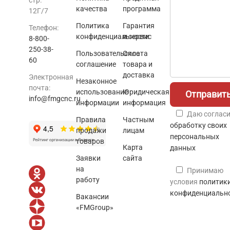
стр.
качества
программа
12Г/7
Политика
Гарантия
Телефон:
конфиденциальности
и сервис
8-800-
250-38-
Пользовательское
Оплата
60
соглашение
товара и
доставка
Электронная
Незаконное
почта:
использование
Юридическая
info@fmgcnc.ru
информации
информация
Даю согласи
Правила
Частным
обработку своих
продажи
лицам
персональных
товаров
Карта
данных
Заявки
сайта
на
Принимаю
работу
условия
политик
конфиденциальн
Вакансии
«FMGroup»