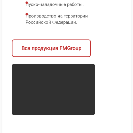
Пуско-наладочные работы.
В корз
В 
Производство на территории
Быс
Российской Федерации.
про
Вся продукция FMGroup