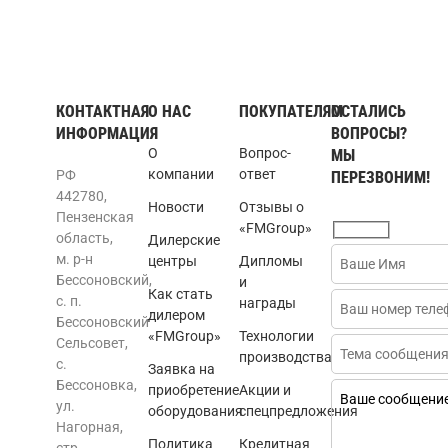
КОНТАКТНАЯ
О НАС
ПОКУПАТЕЛЯМ
ОСТАЛИСЬ
ИНФОРМАЦИЯ
ВОПРОСЫ?
О
Вопрос-
МЫ
компании
ответ
РФ
ПЕРЕЗВОНИМ!
442780,
Новости
Отзывы о
Пензенская
«FMGroup»
область,
Дилерские
м. р-н
центры
Дипломы
Бессоновский,
и
Как стать
с. п.
награды
дилером
Бессоновский
«FMGroup»
Технологии
Сельсовет,
производства
с.
Заявка на
Бессоновка,
приобретение
Акции и
ул.
оборудования
спецпредложения
Нагорная,
Политика
Кредитная