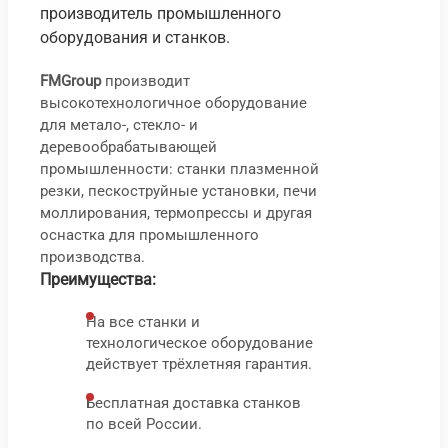
производитель промышленного
оборудования и станков.
FMGroup
производит
высокотехнологичное оборудование
Сто
С
для метало-, стекло- и
шли
т
деревообрабатывающей
СВШ
ш
промышленности: станки плазменной
резки, пескоструйные установки, печи
С
моллирования, термопрессы и другая
2
оснастка для промышленного
84
T
производства.
000
₽
Преимущества:
На все станки и
1
технологическое оборудование
9
действует трёхлетняя гарантия.
0
Бесплатная доставка станков
по всей России.