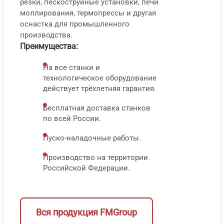
резки, пескоструйные установки, печи
С
моллирования, термопрессы и другая
2
оснастка для промышленного
84
T
производства.
000
₽
Преимущества:
На все станки и
1
технологическое оборудование
9
действует трёхлетняя гарантия.
0
Бесплатная доставка станков
по всей России.
Пуско-наладочные работы.
В корз
В 
Производство на территории
Быс
Российской Федерации.
про
Вся продукция FMGroup