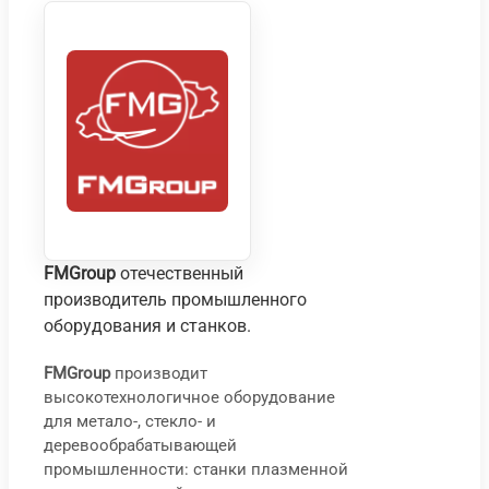
FMGroup
отечественный
производитель промышленного
оборудования и станков.
FMGroup
производит
высокотехнологичное оборудование
Сто
С
для метало-, стекло- и
шли
т
деревообрабатывающей
СВШ
ш
промышленности: станки плазменной