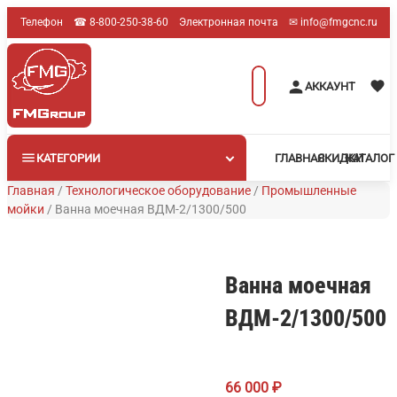
Перейти
Телефон
☎︎ 8-800-250-38-60
Электронная почта
✉︎ info@fmgcnc.ru
к
содержимому
Поиск
АККАУНТ
товаров
КАТЕГОРИИ
ГЛАВНАЯ
СКИДКИ
КАТАЛОГ
Главная
/
Технологическое оборудование
/
Промышленные
мойки
/
Ванна моечная ВДМ-2/1300/500
Ванна моечная
ВДМ-2/1300/500
66 000
₽