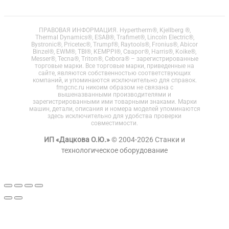
ПРАВОВАЯ ИНФОРМАЦИЯ. Hypertherm®, Kjellberg ®,
Thermal Dynamics®, ESAB®, Trafimet®, Lincoln Electric®,
Bystronic®, Pricetec®, Trumpf®, Raytools®, Fronius®, Abicor
Binzel®, EWM®, TBI®, KEMPPI®, Сварог®, Harris®, Koike®,
Messer®, Tecna®, Triton®, Cebora® – зарегистрированные
торговые марки. Все торговые марки, приведенные на
сайте, являются собственностью соответствующих
компаний, и упоминаются исключительно для справок.
fmgcnc.ru никоим образом не связана с
вышеназванными производителями и
зарегистрированными ими товарными знаками. Марки
машин, детали, описания и номера моделей упоминаются
здесь исключительно для удобства проверки
совместимости.
ИП «Дацкова О.Ю.»
© 2004-2026 Станки и
технологическое оборудование