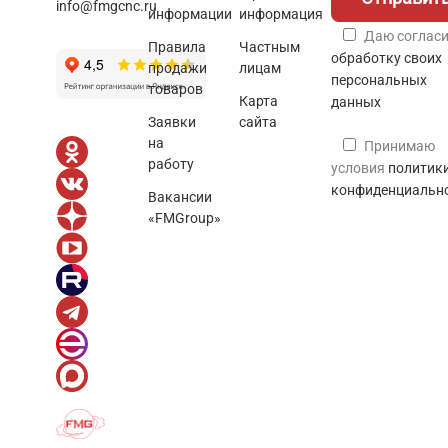
info@fmgcnc.ru
информации
информация
Даю согласи
Правила
Частным
обработку своих
продажи
лицам
персональных
товаров
Карта
данных
Заявки
сайта
на
Принимаю
работу
условия
политик
конфиденциальн
Вакансии
«FMGroup»