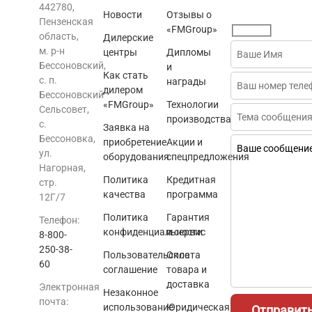
442780,
Новости
Отзывы о
Пензенская
«FMGroup»
область,
Дилерские
м. р-н
центры
Дипломы
Бессоновский,
и
Как стать
с. п.
награды
дилером
Бессоновский
«FMGroup»
Технологии
Сельсовет,
производства
с.
Заявка на
Бессоновка,
приобретение
Акции и
ул.
оборудования
спецпредложения
Нагорная,
Политика
Кредитная
стр.
качества
программа
12Г/7
Политика
Гарантия
Телефон:
конфиденциальности
и сервис
8-800-
250-38-
Пользовательское
Оплата
60
соглашение
товара и
доставка
Электронная
Незаконное
почта:
использование
Юридическая