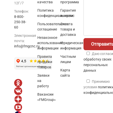
качества
программа
12Г/7
Политика
Гарантия
Телефон:
конфиденциальности
и сервис
8-800-
250-38-
Пользовательское
Оплата
60
соглашение
товара и
доставка
Электронная
Незаконное
почта:
использование
Юридическая
info@fmgcnc.ru
информации
информация
Даю согласи
Правила
Частным
обработку своих
продажи
лицам
персональных
товаров
Карта
данных
Заявки
сайта
на
Принимаю
работу
условия
политик
конфиденциальн
Вакансии
«FMGroup»