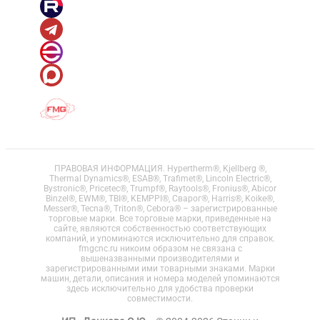
ПРАВОВАЯ ИНФОРМАЦИЯ. Hypertherm®, Kjellberg ®,
Thermal Dynamics®, ESAB®, Trafimet®, Lincoln Electric®,
Bystronic®, Pricetec®, Trumpf®, Raytools®, Fronius®, Abicor
Binzel®, EWM®, TBI®, KEMPPI®, Сварог®, Harris®, Koike®,
Messer®, Tecna®, Triton®, Cebora® – зарегистрированные
торговые марки. Все торговые марки, приведенные на
сайте, являются собственностью соответствующих
компаний, и упоминаются исключительно для справок.
fmgcnc.ru никоим образом не связана с
вышеназванными производителями и
зарегистрированными ими товарными знаками. Марки
машин, детали, описания и номера моделей упоминаются
здесь исключительно для удобства проверки
совместимости.