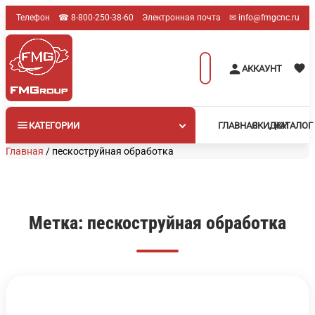
Перейти
Телефон
☎︎ 8-800-250-38-60
Электронная почта
✉︎ info@fmgcnc.ru
к
содержимому
Поиск
АККАУНТ
товаров
КАТЕГОРИИ
ГЛАВНАЯ
СКИДКИ
КАТАЛОГ
Главная
/
пескоструйная обработка
Метка:
пескоструйная обработка