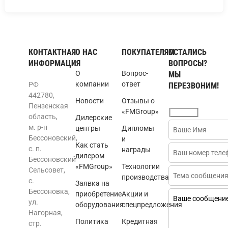
КОНТАКТНАЯ
О НАС
ПОКУПАТЕЛЯМ
ОСТАЛИСЬ
ИНФОРМАЦИЯ
ВОПРОСЫ?
О
Вопрос-
МЫ
компании
ответ
РФ
ПЕРЕЗВОНИМ!
442780,
Новости
Отзывы о
Пензенская
«FMGroup»
область,
Дилерские
м. р-н
центры
Дипломы
Бессоновский,
и
Как стать
с. п.
награды
дилером
Бессоновский
«FMGroup»
Технологии
Сельсовет,
производства
с.
Заявка на
Бессоновка,
приобретение
Акции и
ул.
оборудования
спецпредложения
Нагорная,
Политика
Кредитная
стр.