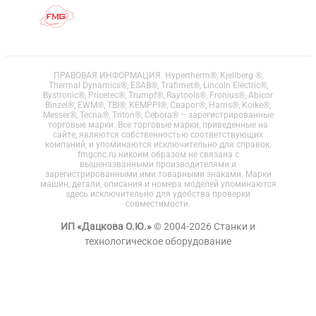
ПРАВОВАЯ ИНФОРМАЦИЯ. Hypertherm®, Kjellberg ®,
Thermal Dynamics®, ESAB®, Trafimet®, Lincoln Electric®,
Bystronic®, Pricetec®, Trumpf®, Raytools®, Fronius®, Abicor
Binzel®, EWM®, TBI®, KEMPPI®, Сварог®, Harris®, Koike®,
Messer®, Tecna®, Triton®, Cebora® – зарегистрированные
торговые марки. Все торговые марки, приведенные на
сайте, являются собственностью соответствующих
компаний, и упоминаются исключительно для справок.
fmgcnc.ru никоим образом не связана с
вышеназванными производителями и
зарегистрированными ими товарными знаками. Марки
машин, детали, описания и номера моделей упоминаются
здесь исключительно для удобства проверки
совместимости.
ИП «Дацкова О.Ю.»
© 2004-2026 Станки и
технологическое оборудование