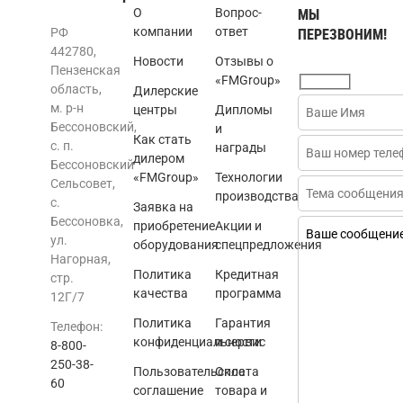
О
Вопрос-
МЫ
компании
ответ
РФ
ПЕРЕЗВОНИМ!
442780,
Новости
Отзывы о
Пензенская
«FMGroup»
область,
Дилерские
м. р-н
центры
Дипломы
Бессоновский,
и
Как стать
с. п.
награды
дилером
Бессоновский
«FMGroup»
Технологии
Сельсовет,
производства
с.
Заявка на
Бессоновка,
приобретение
Акции и
ул.
оборудования
спецпредложения
Нагорная,
Политика
Кредитная
стр.
качества
программа
12Г/7
Политика
Гарантия
Телефон:
конфиденциальности
и сервис
8-800-
250-38-
Пользовательское
Оплата
60
соглашение
товара и