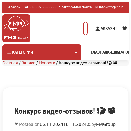
Перейти
Телефон
☎︎ 8-800-250-38-60
Электронная почта
✉︎ info@fmgcnc.ru
к
содержимому
Поиск
АККАУНТ
товаров
КАТЕГОРИИ
ГЛАВНАЯ
СКИДКИ
КАТАЛОГ
Главная
/
Записи
/
Новости
/
Конкурс видео-отзывов! ❗🎬 📽
Конкурс видео-отзывов! ❗🎬 📽
Posted on
06.11.2024
16.11.2024
by
FMGroup