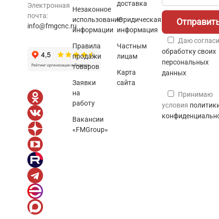
доставка
Электронная
Незаконное
почта:
использование
Юридическая
info@fmgcnc.ru
информации
информация
Даю согласи
Правила
Частным
обработку своих
продажи
лицам
персональных
товаров
Карта
данных
Заявки
сайта
на
Принимаю
работу
условия
политик
конфиденциальн
Вакансии
«FMGroup»