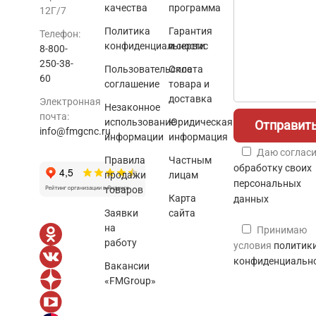
качества
программа
12Г/7
Политика
Гарантия
Телефон:
конфиденциальности
и сервис
8-800-
250-38-
Пользовательское
Оплата
60
соглашение
товара и
доставка
Электронная
Незаконное
почта:
использование
Юридическая
info@fmgcnc.ru
информации
информация
Даю согласи
Правила
Частным
обработку своих
продажи
лицам
персональных
товаров
Карта
данных
Заявки
сайта
на
Принимаю
работу
условия
политик
конфиденциальн
Вакансии
«FMGroup»