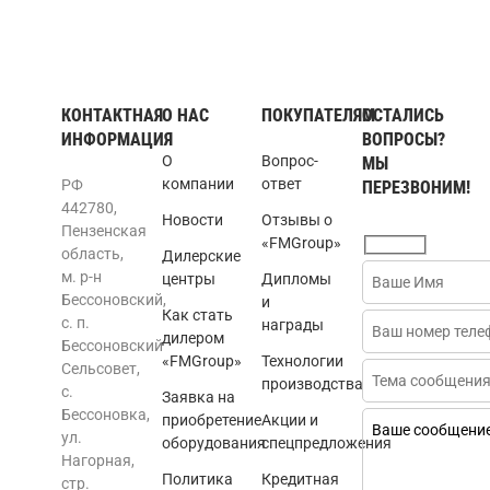
КОНТАКТНАЯ
О НАС
ПОКУПАТЕЛЯМ
ОСТАЛИСЬ
ИНФОРМАЦИЯ
ВОПРОСЫ?
О
Вопрос-
МЫ
компании
ответ
РФ
ПЕРЕЗВОНИМ!
442780,
Новости
Отзывы о
Пензенская
«FMGroup»
область,
Дилерские
м. р-н
центры
Дипломы
Бессоновский,
и
Как стать
с. п.
награды
дилером
Бессоновский
«FMGroup»
Технологии
Сельсовет,
производства
с.
Заявка на
Бессоновка,
приобретение
Акции и
ул.
оборудования
спецпредложения
Нагорная,
Политика
Кредитная
стр.