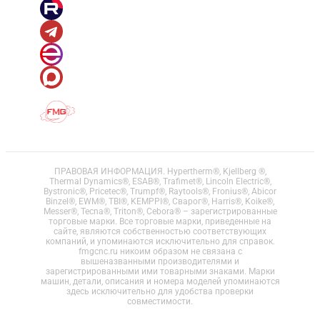
ПРАВОВАЯ ИНФОРМАЦИЯ. Hypertherm®, Kjellberg ®,
Thermal Dynamics®, ESAB®, Trafimet®, Lincoln Electric®,
Bystronic®, Pricetec®, Trumpf®, Raytools®, Fronius®, Abicor
Binzel®, EWM®, TBI®, KEMPPI®, Сварог®, Harris®, Koike®,
Messer®, Tecna®, Triton®, Cebora® – зарегистрированные
торговые марки. Все торговые марки, приведенные на
сайте, являются собственностью соответствующих
компаний, и упоминаются исключительно для справок.
fmgcnc.ru никоим образом не связана с
вышеназванными производителями и
зарегистрированными ими товарными знаками. Марки
машин, детали, описания и номера моделей упоминаются
здесь исключительно для удобства проверки
совместимости.