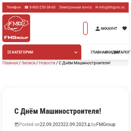
Перейти
Телефон
☎︎ 8-800-250-38-60
Электронная почта
✉︎ info@fmgcnc.ru
к
содержимому
Поиск
АККАУНТ
товаров
КАТЕГОРИИ
ГЛАВНАЯ
СКИДКИ
КАТАЛОГ
Главная
/
Записи
/
Новости
/
С Днём Машиностроителя!
С Днём Машиностроителя!
Posted on
22.09.2023
22.09.2023
by
FMGroup