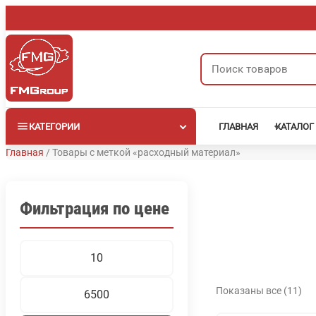
Перейти
к
содержимому
Поиск
товаров
КАТЕГОРИИ
ГЛАВНАЯ
КАТАЛОГ
Главная
/
Товары с меткой «расходный материал»
Фильтрация по цене
Минимальная
Максимальная
цена
цена
Показаны все (11)