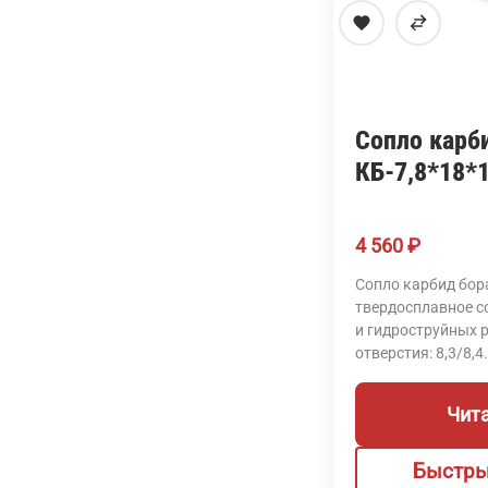
Сопло карб
КБ-7,8*18*
4 560
₽
Сопло карбид бор
твердосплавное с
и гидроструйных 
отверстия: 8,3/8,4.
Чит
Быстры