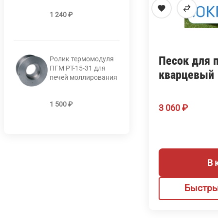
1 240
₽
Песок для 
Ролик термомодуля
ПГМ РТ-15-31 для
кварцевый
печей моллирования
1 500
₽
3 060
₽
В 
Быстры