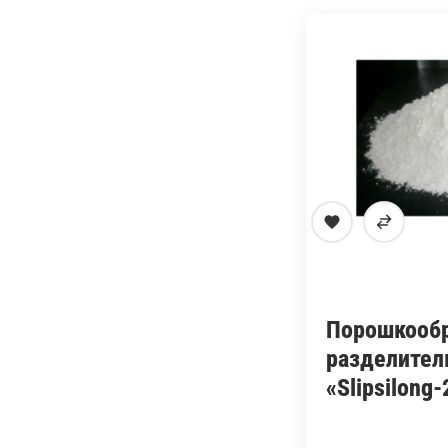
Порошкооб
разделител
«Slipsilong-