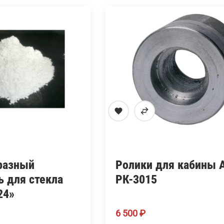
разный
Ролики для кабины 
ь для стекла
РК-3015
24»
6 500
₽