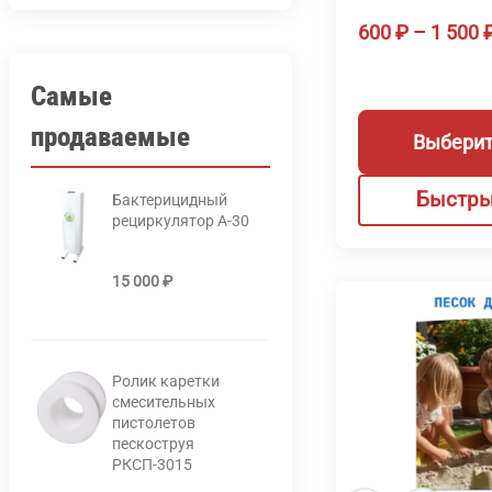
600
₽
–
1 500
Самые
Этот
продаваемые
Выберит
товар
имеет
Быстры
Бактерицидный
несколько
рециркулятор А-30
вариаций.
Опции
15 000
₽
можно
выбрать
на
Ролик каретки
странице
смесительных
товара.
пистолетов
пескоструя
РКСП-3015