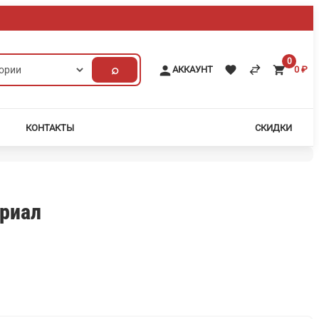
0
⌕
АККАУНТ
0
₽
КОНТАКТЫ
СКИДКИ
риал