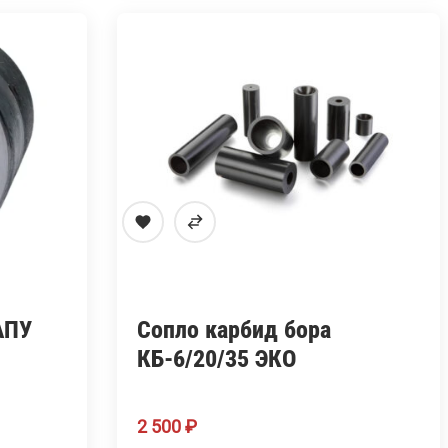
АПУ
Сопло карбид бора
КБ-6/20/35 ЭКО
2 500
₽