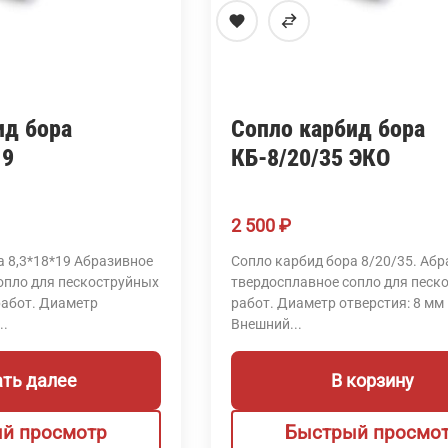
ид бора
Сопло карбид бора
19
КБ-8/20/35 ЭКО
2 500
₽
а 8,3*18*19 Абразивное
Сопло карбид бора 8/20/35. Аб
опло для пескоструйных
твердосплавное сопло для песк
работ. Диаметр
работ. Диаметр отверстия: 8 мм
..
Внешний...
ать далее
В корзину
й просмотр
Быстрый просмо