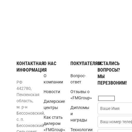
КОНТАКТНАЯ
О НАС
ПОКУПАТЕЛЯМ
ОСТАЛИСЬ
ИНФОРМАЦИЯ
ВОПРОСЫ?
О
Вопрос-
МЫ
компании
ответ
РФ
ПЕРЕЗВОНИМ!
442780,
Новости
Отзывы о
Пензенская
«FMGroup»
область,
Дилерские
м. р-н
центры
Дипломы
Бессоновский,
и
Как стать
с. п.
награды
дилером
Бессоновский
«FMGroup»
Технологии
Сельсовет,