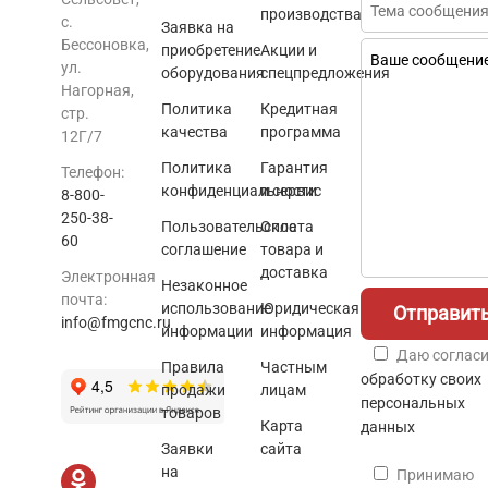
производства
с.
Заявка на
Бессоновка,
приобретение
Акции и
ул.
оборудования
спецпредложения
Нагорная,
Политика
Кредитная
стр.
качества
программа
12Г/7
Политика
Гарантия
Телефон:
конфиденциальности
и сервис
8-800-
250-38-
Пользовательское
Оплата
60
соглашение
товара и
доставка
Электронная
Незаконное
почта:
использование
Юридическая
info@fmgcnc.ru
информации
информация
Даю согласи
Правила
Частным
обработку своих
продажи
лицам
персональных
товаров
Карта
данных
Заявки
сайта
на
Принимаю