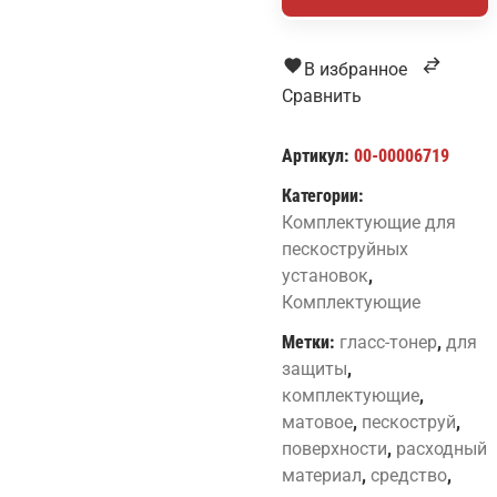
тонер
защита
стекла
В избранное
после
Сравнить
пескоструйной
обработки
Артикул:
00-00006719
Категории:
Комплектующие для
пескоструйных
установок
,
Комплектующие
Метки:
гласс-тонер
,
для
защиты
,
комплектующие
,
матовое
,
пескоструй
,
поверхности
,
расходный
материал
,
средство
,