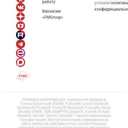
работу
условия
политик
конфиденциальн
Вакансии
«FMGroup»
ПРАВОВАЯ ИНФОРМАЦИЯ. Hypertherm®, Kjellberg ®,
Thermal Dynamics®, ESAB®, Trafimet®, Lincoln Electric®,
Bystronic®, Pricetec®, Trumpf®, Raytools®, Fronius®, Abicor
Binzel®, EWM®, TBI®, KEMPPI®, Сварог®, Harris®, Koike®,
Messer®, Tecna®, Triton®, Cebora® – зарегистрированные
торговые марки. Все торговые марки, приведенные на
сайте, являются собственностью соответствующих
компаний, и упоминаются исключительно для справок.