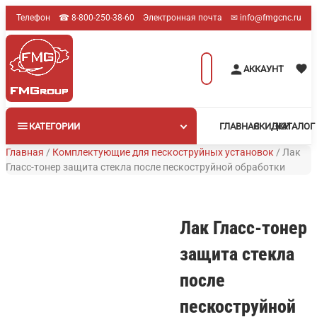
Перейти
Телефон
☎︎ 8-800-250-38-60
Электронная почта
✉︎ info@fmgcnc.ru
к
содержимому
Поиск
АККАУНТ
товаров
КАТЕГОРИИ
ГЛАВНАЯ
СКИДКИ
КАТАЛОГ
Главная
/
Комплектующие для пескоструйных установок
/
Лак
Гласс-тонер защита стекла после пескоструйной обработки
Лак Гласс-тонер
защита стекла
после
пескоструйной