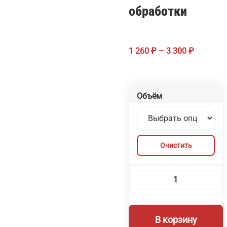
обработки
Диапазо
1 260
₽
–
3 300
₽
цен:
1
260 ₽
Объём
–
3
300 ₽
Очистить
Количество
товара
Лак
В корзину
Гласс-