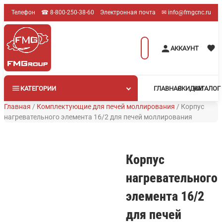
Перейти
Телефон
☎︎ 8-800-250-38-60
Электронная почта
✉︎ info@fmgcnc.ru
к
содержимому
Поиск
АККАУНТ
товаров
КАТЕГОРИИ
ГЛАВНАЯ
СКИДКИ
КАТАЛОГ
Главная
/
Комплектующие для печей моллирования
/
Корпус
нагревательного элемента 16/2 для печей моллирования
Корпус
нагревательного
элемента 16/2
для печей