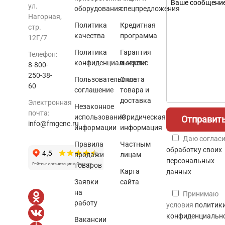
ул.
оборудования
спецпредложения
Нагорная,
Политика
Кредитная
стр.
качества
программа
12Г/7
Политика
Гарантия
Телефон:
конфиденциальности
и сервис
8-800-
250-38-
Пользовательское
Оплата
60
соглашение
товара и
доставка
Электронная
Незаконное
почта:
использование
Юридическая
info@fmgcnc.ru
информации
информация
Даю согласи
Правила
Частным
обработку своих
продажи
лицам
персональных
товаров
Карта
данных
Заявки
сайта
на
Принимаю
работу
условия
политик
конфиденциальн
Вакансии