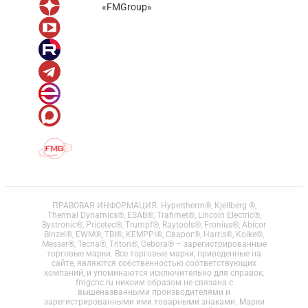
«FMGroup»
ПРАВОВАЯ ИНФОРМАЦИЯ. Hypertherm®, Kjellberg ®,
Thermal Dynamics®, ESAB®, Trafimet®, Lincoln Electric®,
Bystronic®, Pricetec®, Trumpf®, Raytools®, Fronius®, Abicor
Binzel®, EWM®, TBI®, KEMPPI®, Сварог®, Harris®, Koike®,
Messer®, Tecna®, Triton®, Cebora® – зарегистрированные
торговые марки. Все торговые марки, приведенные на
сайте, являются собственностью соответствующих
компаний, и упоминаются исключительно для справок.
fmgcnc.ru никоим образом не связана с
вышеназванными производителями и
зарегистрированными ими товарными знаками. Марки