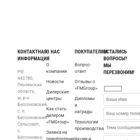
КОНТАКТНАЯ
О НАС
ПОКУПАТЕЛЯМ
ОСТАЛИСЬ
ИНФОРМАЦИЯ
ВОПРОСЫ?
О
Вопрос-
МЫ
компании
ответ
РФ
ПЕРЕЗВОНИМ!
442780,
Новости
Отзывы о
Пензенская
«FMGroup»
область,
Дилерские
м. р-н
центры
Дипломы
Бессоновский,
и
Как стать
с. п.
награды
дилером
Бессоновский
«FMGroup»
Технологии
Сельсовет,
производства
с.
Заявка на
Бессоновка,
приобретение
Акции и