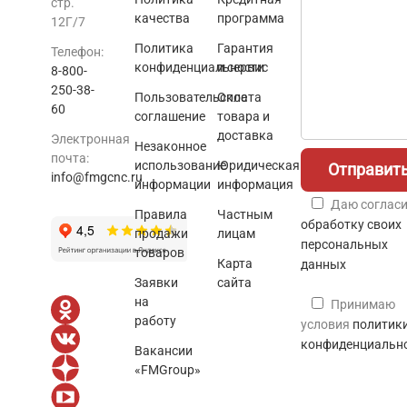
стр.
качества
программа
12Г/7
Политика
Гарантия
Телефон:
конфиденциальности
и сервис
8-800-
250-38-
Пользовательское
Оплата
60
соглашение
товара и
доставка
Электронная
Незаконное
почта:
использование
Юридическая
info@fmgcnc.ru
информации
информация
Даю согласи
Правила
Частным
обработку своих
продажи
лицам
персональных
товаров
Карта
данных
Заявки
сайта
на
Принимаю
работу
условия
политик
конфиденциальн
Вакансии
«FMGroup»