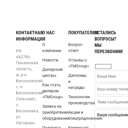
КОНТАКТНАЯ
О НАС
ПОКУПАТЕЛЯМ
ОСТАЛИСЬ
ИНФОРМАЦИЯ
ВОПРОСЫ?
О
Вопрос-
МЫ
компании
ответ
РФ
ПЕРЕЗВОНИМ!
442780,
Новости
Отзывы о
Пензенская
«FMGroup»
область,
Дилерские
м. р-н
центры
Дипломы
Бессоновский,
и
Как стать
с. п.
награды
дилером
Бессоновский
«FMGroup»
Технологии
Сельсовет,
производства
с.
Заявка на
Бессоновка,
приобретение
Акции и
ул.
оборудования
спецпредложения
Нагорная,
Политика
Кредитная