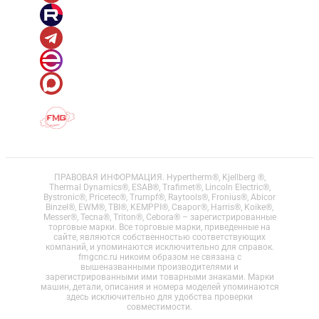
ПРАВОВАЯ ИНФОРМАЦИЯ. Hypertherm®, Kjellberg ®,
Thermal Dynamics®, ESAB®, Trafimet®, Lincoln Electric®,
Bystronic®, Pricetec®, Trumpf®, Raytools®, Fronius®, Abicor
Binzel®, EWM®, TBI®, KEMPPI®, Сварог®, Harris®, Koike®,
Messer®, Tecna®, Triton®, Cebora® – зарегистрированные
торговые марки. Все торговые марки, приведенные на
сайте, являются собственностью соответствующих
компаний, и упоминаются исключительно для справок.
fmgcnc.ru никоим образом не связана с
вышеназванными производителями и
зарегистрированными ими товарными знаками. Марки
машин, детали, описания и номера моделей упоминаются
здесь исключительно для удобства проверки
совместимости.