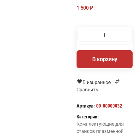
1 500
₽
Количество
товара
Сопло
В корзину
для
резака,
пропан
№1/LT-
В избранное
GZP-
Сравнить
1.0
Артикул:
00-00000032
Категории:
Комплектующие для
станков плазменной