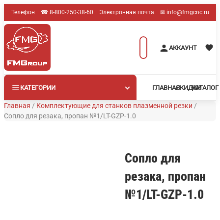
Перейти
Телефон
☎︎ 8-800-250-38-60
Электронная почта
✉︎ info@fmgcnc.ru
к
содержимому
Поиск
АККАУНТ
товаров
КАТЕГОРИИ
ГЛАВНАЯ
СКИДКИ
КАТАЛОГ
Главная
/
Комплектующие для станков плазменной резки
/
Сопло для резака, пропан №1/LT-GZP-1.0
Сопло для
резака, пропан
№1/LT-GZP-1.0