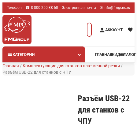
Перейти
Телефон
☎︎ 8-800-250-38-60
Электронная почта
✉︎ info@fmgcnc.ru
к
содержимому
Поиск
АККАУНТ
товаров
КАТЕГОРИИ
ГЛАВНАЯ
СКИДКИ
КАТАЛОГ
Главная
/
Комплектующие для станков плазменной резки
/
Разъём USB-22 для станков с ЧПУ
Разъём USB-22
для станков с
ЧПУ