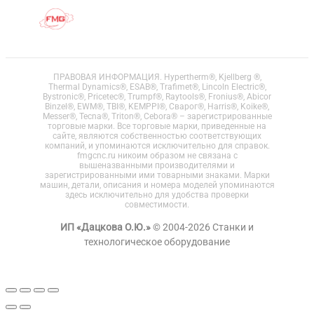
ПРАВОВАЯ ИНФОРМАЦИЯ. Hypertherm®, Kjellberg ®,
Thermal Dynamics®, ESAB®, Trafimet®, Lincoln Electric®,
Bystronic®, Pricetec®, Trumpf®, Raytools®, Fronius®, Abicor
Binzel®, EWM®, TBI®, KEMPPI®, Сварог®, Harris®, Koike®,
Messer®, Tecna®, Triton®, Cebora® – зарегистрированные
торговые марки. Все торговые марки, приведенные на
сайте, являются собственностью соответствующих
компаний, и упоминаются исключительно для справок.
fmgcnc.ru никоим образом не связана с
вышеназванными производителями и
зарегистрированными ими товарными знаками. Марки
машин, детали, описания и номера моделей упоминаются
здесь исключительно для удобства проверки
совместимости.
ИП «Дацкова О.Ю.»
© 2004-2026 Станки и
технологическое оборудование