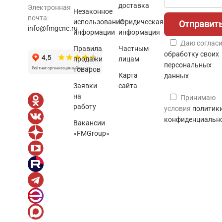
доставка
Электронная
Незаконное
почта:
использование
Юридическая
info@fmgcnc.ru
информации
информация
Даю согласи
Правила
Частным
обработку своих
продажи
лицам
персональных
товаров
Карта
данных
Заявки
сайта
на
Принимаю
работу
условия
политик
конфиденциальн
Вакансии
«FMGroup»