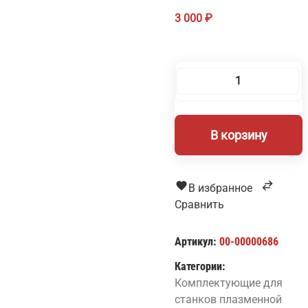
3 000
₽
Количество
товара
Разъём
В корзину
USB-
22
для
станков
В избранное
с
Сравнить
ЧПУ
Артикул:
00-00000686
Категории:
Комплектующие для
станков плазменной