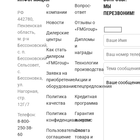
О
Вопрос-
МЫ
компании
ответ
РФ
ПЕРЕЗВОНИМ!
442780,
Новости
Отзывы о
Пензенская
«FMGroup»
область,
Дилерские
м. р-н
центры
Дипломы
Бессоновский,
и
Как стать
с. п.
награды
дилером
Бессоновский
«FMGroup»
Технологии
Сельсовет,
производства
с.
Заявка на
Бессоновка,
приобретение
Акции и
ул.
оборудования
спецпредложения
Нагорная,
Политика
Кредитная
стр.
качества
программа
12Г/7
Политика
Гарантия
Телефон:
конфиденциальности
и сервис
8-800-
250-38-
Пользовательское
Оплата
60
соглашение
товара и