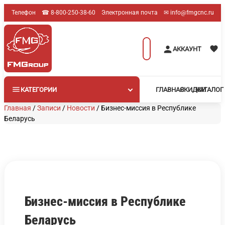
Перейти
Телефон
☎︎ 8-800-250-38-60
Электронная почта
✉︎ info@fmgcnc.ru
к
содержимому
Поиск
АККАУНТ
товаров
КАТЕГОРИИ
ГЛАВНАЯ
СКИДКИ
КАТАЛОГ
Главная
/
Записи
/
Новости
/
Бизнес-миссия в Республике
Беларусь
Бизнес-миссия в Республике
Беларусь