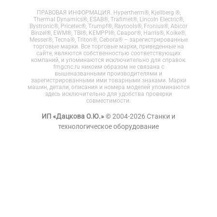
ПРАВОВАЯ ИНФОРМАЦИЯ. Hypertherm®, Kjellberg ®,
Thermal Dynamics®, ESAB®, Trafimet®, Lincoln Electric®,
Bystronic®, Pricetec®, Trumpf®, Raytools®, Fronius®, Abicor
Binzel®, EWM®, TBI®, KEMPPI®, Сварог®, Harris®, Koike®,
Messer®, Tecna®, Triton®, Cebora® – зарегистрированные
торговые марки. Все торговые марки, приведенные на
сайте, являются собственностью соответствующих
компаний, и упоминаются исключительно для справок.
fmgcnc.ru никоим образом не связана с
вышеназванными производителями и
зарегистрированными ими товарными знаками. Марки
машин, детали, описания и номера моделей упоминаются
здесь исключительно для удобства проверки
совместимости.
ИП «Дацкова О.Ю.»
© 2004-2026 Станки и
технологическое оборудование