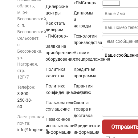
«FMGroup»
область,
Дилерские
м. р-н
центры
Дипломы
Бессоновский,
и
Как стать
с. п.
награды
дилером
Бессоновский
«FMGroup»
Технологии
Сельсовет,
производства
с.
Заявка на
Бессоновка,
приобретение
Акции и
ул.
оборудования
спецпредложения
Нагорная,
Политика
Кредитная
стр.
качества
программа
12Г/7
Политика
Гарантия
Телефон:
конфиденциальности
и сервис
8-800-
250-38-
Пользовательское
Оплата
60
соглашение
товара и
доставка
Электронная
Незаконное
почта:
использование
Юридическая
info@fmgcnc.ru
информации
информация