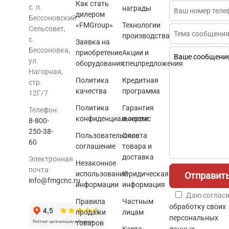
Как стать
с. п.
награды
дилером
Бессоновский
«FMGroup»
Технологии
Сельсовет,
производства
с.
Заявка на
Бессоновка,
приобретение
Акции и
ул.
оборудования
спецпредложения
Нагорная,
Политика
Кредитная
стр.
качества
программа
12Г/7
Политика
Гарантия
Телефон:
конфиденциальности
и сервис
8-800-
250-38-
Пользовательское
Оплата
60
соглашение
товара и
доставка
Электронная
Незаконное
почта:
использование
Юридическая
info@fmgcnc.ru
информации
информация
Даю согласи
Правила
Частным
обработку своих
продажи
лицам
персональных
товаров
Карта