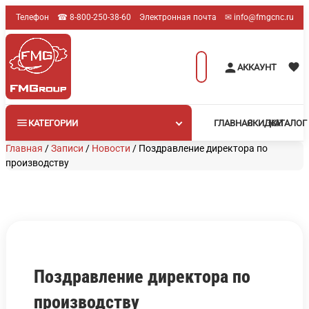
Перейти
Телефон
☎︎ 8-800-250-38-60
Электронная почта
✉︎ info@fmgcnc.ru
к
содержимому
Поиск
АККАУНТ
товаров
КАТЕГОРИИ
ГЛАВНАЯ
СКИДКИ
КАТАЛОГ
Главная
/
Записи
/
Новости
/
Поздравление директора по
производству
Поздравление директора по
производству