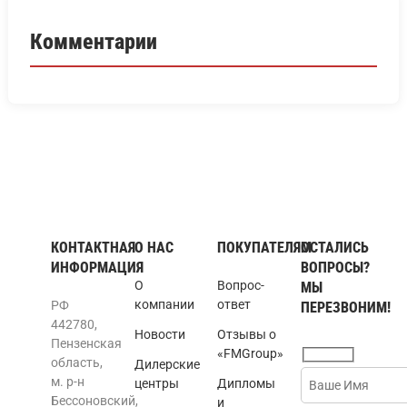
Комментарии
КОНТАКТНАЯ
О НАС
ПОКУПАТЕЛЯМ
ОСТАЛИСЬ
ИНФОРМАЦИЯ
ВОПРОСЫ?
О
Вопрос-
МЫ
компании
ответ
РФ
ПЕРЕЗВОНИМ!
442780,
Новости
Отзывы о
Пензенская
«FMGroup»
область,
Дилерские
м. р-н
центры
Дипломы
Бессоновский,
и