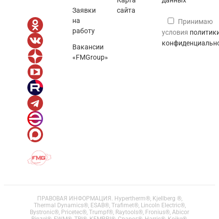
данных
Заявки
сайта
на
Принимаю
работу
условия
политик
конфиденциальн
Вакансии
«FMGroup»
ПРАВОВАЯ ИНФОРМАЦИЯ. Hypertherm®, Kjellberg ®,
Thermal Dynamics®, ESAB®, Trafimet®, Lincoln Electric®,
Bystronic®, Pricetec®, Trumpf®, Raytools®, Fronius®, Abicor
Binzel®, EWM®, TBI®, KEMPPI®, Сварог®, Harris®, Koike®,