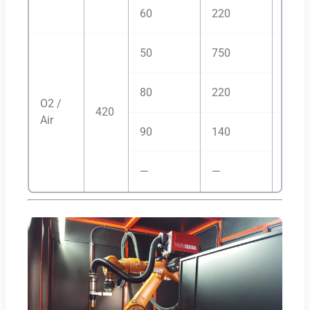
60
220
50
750
H35/
80
220
O2 /
420
Air
90
140
H2-
Ar/N
—
—