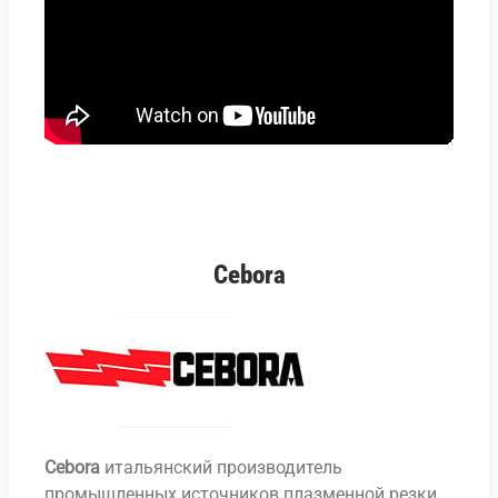
Cebora
Cebora
итальянский производитель
промышленных источников плазменной резки.