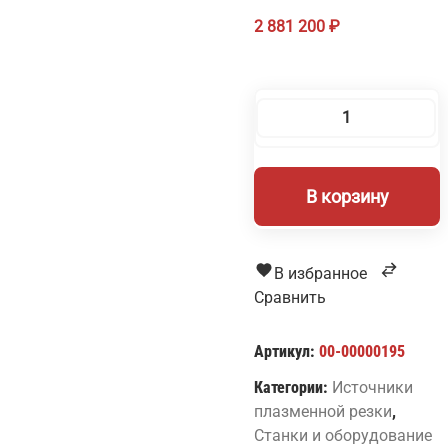
2 881 200
₽
Количество
товара
Плазморез
В корзину
Cebora
PLASMA
PROF
255
В избранное
HQC
Сравнить
Артикул:
00-00000195
Категории:
Источники
плазменной резки
,
Станки и оборудование