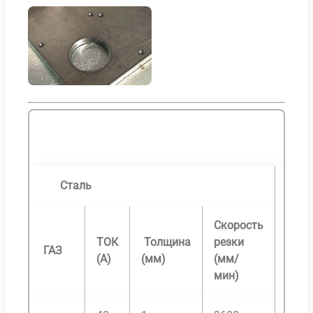
Сталь
Нер
Скорость
ТОК
Толщина
резки
ГАЗ
ГАЗ
(А)
(мм)
(мм/
мин)