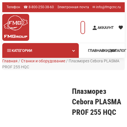
Перейти
Телефон
☎︎ 8-800-250-38-60
Электронная почта
✉︎ info@fmgcnc.ru
к
содержимому
Поиск
АККАУНТ
товаров
КАТЕГОРИИ
ГЛАВНАЯ
СКИДКИ
КАТАЛОГ
Главная
/
Станки и оборудование
/
Плазморез Cebora PLASMA
PROF 255 HQC
Плазморез
Cebora PLASMA
PROF 255 HQC