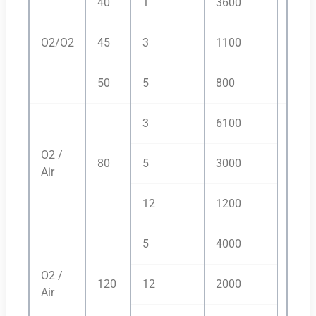
40
1
3600
O2/O2
45
3
1100
O2/O
50
5
800
3
6100
O2 /
80
5
3000
F5/N
Air
12
1200
5
4000
O2 /
120
12
2000
H35/
Air