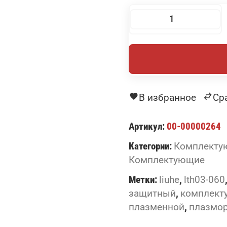
Количество
товара
Защитный
наконечник
LTH03-
060
В избранное
Ср
для
LS
Артикул:
00-00000264
Liuhe
Категории:
Комплектую
Комплектующие
Метки:
liuhe
,
lth03-060
защитный
,
комплект
плазменной
,
плазмо