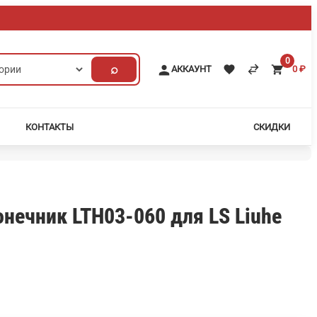
0
⌕
АККАУНТ
0
₽
КОНТАКТЫ
СКИДКИ
нечник LTH03-060 для LS Liuhe