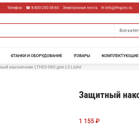
Телефон
☎︎ 8-800-250-38-60
Электронная почта
✉︎ info@fmgcnc.ru
СТАНКИ И ОБОРУДОВАНИЕ
ТОВАРЫ
КОМПЛЕКТУЮЩИЕ
ый наконечник LTH03-060 для LS Liuhe
Защитный нако
1 155
₽