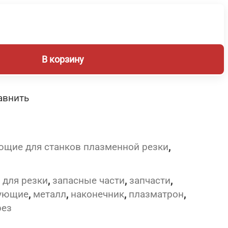
В корзину
авнить
щие для станков плазменной резки
,
,
для резки
,
запасные части
,
запчасти
,
ующие
,
металл
,
наконечник
,
плазматрон
,
рез