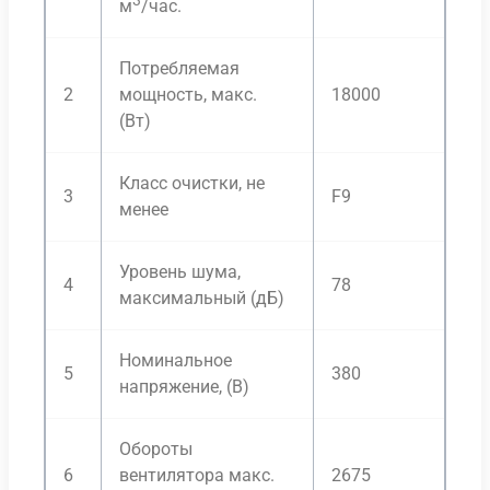
3
м
/час.
Потребляемая
2
мощность, макс.
18000
(Вт)
Класс очистки, не
3
F9
менее
Уровень шума,
4
78
максимальный (дБ)
Номинальное
5
380
напряжение, (В)
Обороты
6
вентилятора макс.
2675
2