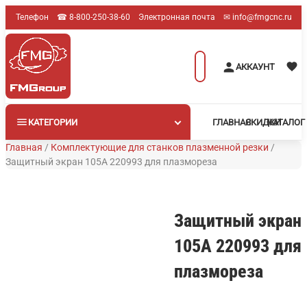
Перейти
Телефон
☎︎ 8-800-250-38-60
Электронная почта
✉︎ info@fmgcnc.ru
к
содержимому
Поиск
АККАУНТ
товаров
КАТЕГОРИИ
ГЛАВНАЯ
СКИДКИ
КАТАЛОГ
Главная
/
Комплектующие для станков плазменной резки
/
Защитный экран 105А 220993 для плазмореза
Защитный экран
105А 220993 для
плазмореза