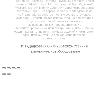
Bystronic®, Pricetec®, Trumpf®, Raytools®, Fronius®, Abicor
Binzel®, EWM®, TBI®, KEMPPI®, Сварог®, Harris®, Koike®,
Messer®, Tecna®, Triton®, Cebora® – зарегистрированные
торговые марки. Все торговые марки, приведенные на
сайте, являются собственностью соответствующих
компаний, и упоминаются исключительно для справок.
fmgcnc.ru никоим образом не связана с
вышеназванными производителями и
зарегистрированными ими товарными знаками. Марки
машин, детали, описания и номера моделей упоминаются
здесь исключительно для удобства проверки
совместимости.
ИП «Дацкова О.Ю.»
© 2004-2026 Станки и
технологическое оборудование