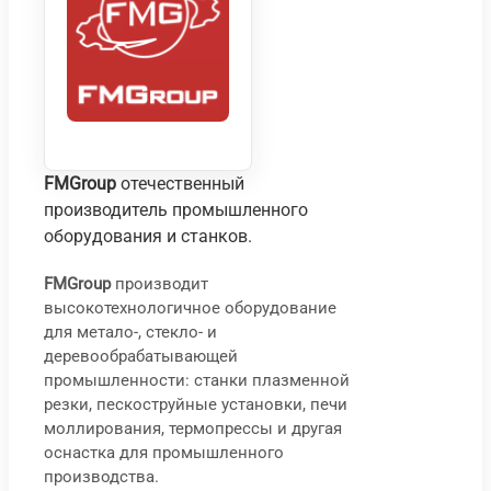
FMGroup
отечественный
производитель промышленного
оборудования и станков.
FMGroup
производит
высокотехнологичное оборудование
Сто
С
для метало-, стекло- и
шли
т
деревообрабатывающей
СВШ
ш
промышленности: станки плазменной
резки, пескоструйные установки, печи
С
моллирования, термопрессы и другая
2
оснастка для промышленного
84
T
производства.