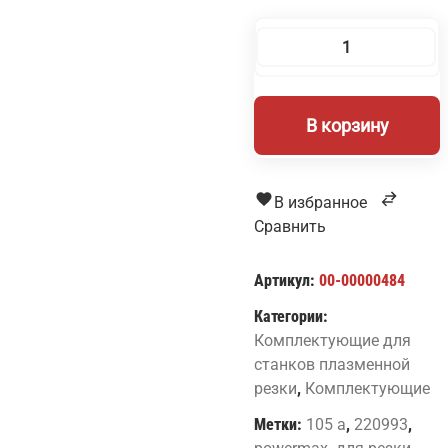
Количество
товара
Защитный
В корзину
экран
105А
220993
для
В избранное
плазмореза
Сравнить
Артикул:
00-00000484
Категории:
Комплектующие для
станков плазменной
резки
,
Комплектующие
Метки:
105 а
,
220993
,