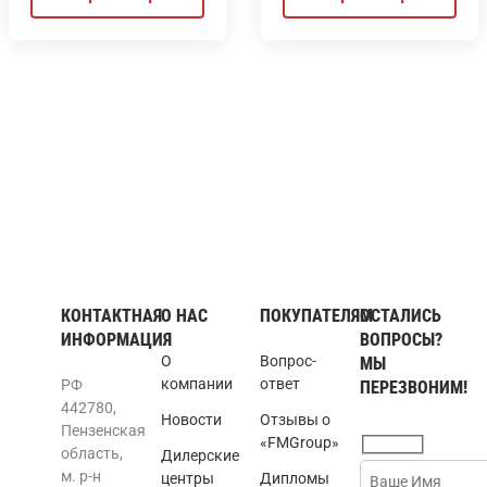
КОНТАКТНАЯ
О НАС
ПОКУПАТЕЛЯМ
ОСТАЛИСЬ
ИНФОРМАЦИЯ
ВОПРОСЫ?
О
Вопрос-
МЫ
компании
ответ
РФ
ПЕРЕЗВОНИМ!
442780,
Новости
Отзывы о
Пензенская
«FMGroup»
область,
Дилерские
м. р-н
центры
Дипломы