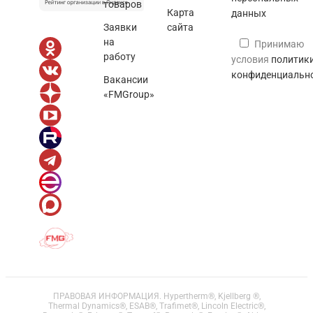
товаров
Карта
данных
Заявки
сайта
на
Принимаю
работу
условия
политик
конфиденциальн
Вакансии
«FMGroup»
ПРАВОВАЯ ИНФОРМАЦИЯ. Hypertherm®, Kjellberg ®,
Thermal Dynamics®, ESAB®, Trafimet®, Lincoln Electric®,