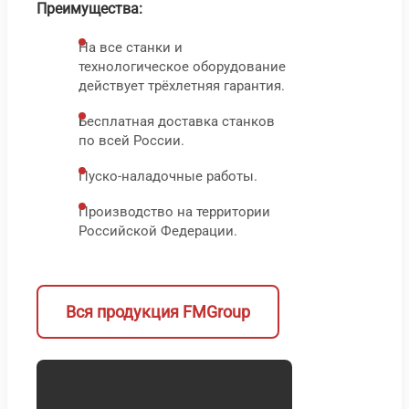
000
₽
Преимущества:
На все станки и
1
технологическое оборудование
9
действует трёхлетняя гарантия.
0
Бесплатная доставка станков
по всей России.
Пуско-наладочные работы.
В корз
В 
Производство на территории
Быс
Российской Федерации.
про
Вся продукция FMGroup