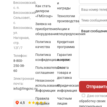
Бессоновский,
и
Как стать
с. п.
награды
дилером
Бессоновский
«FMGroup»
Технологии
Сельсовет,
производства
с.
Заявка на
Бессоновка,
приобретение
Акции и
ул.
оборудования
спецпредложения
Нагорная,
Политика
Кредитная
стр.
качества
программа
12Г/7
Политика
Гарантия
Телефон:
конфиденциальности
и сервис
8-800-
250-38-
Пользовательское
Оплата
60
соглашение
товара и
доставка
Электронная
Незаконное
почта:
использование
Юридическая
info@fmgcnc.ru
информации
информация
Даю согласи
Правила
Частным
обработку своих
продажи
лицам
персональных